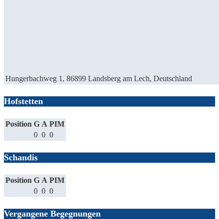
Hungerbachweg 1, 86899 Landsberg am Lech, Deutschland
Hofstetten
Position
G
A
PIM
0
0
0
Schandis
Position
G
A
PIM
0
0
0
Vergangene Begegnungen