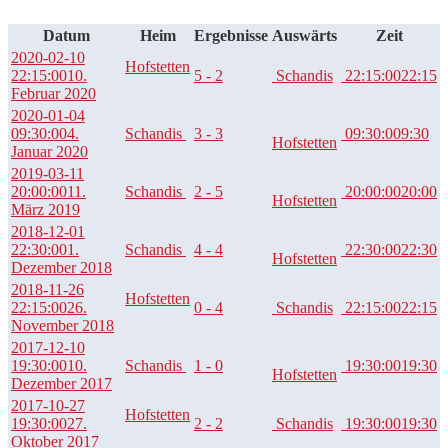
Datum
Heim
Ergebnisse
Auswärts
Zeit
2020-02-10
Hofstetten
22:15:00
10.
5 - 2
Schandis
22:15:00
22:15
Februar 2020
2020-01-04
09:30:00
4.
Schandis
3 - 3
09:30:00
9:30
Hofstetten
Januar 2020
2019-03-11
20:00:00
11.
Schandis
2 - 5
20:00:00
20:00
Hofstetten
März 2019
2018-12-01
22:30:00
1.
Schandis
4 - 4
22:30:00
22:30
Hofstetten
Dezember 2018
2018-11-26
Hofstetten
22:15:00
26.
0 - 4
Schandis
22:15:00
22:15
November 2018
2017-12-10
19:30:00
10.
Schandis
1 - 0
19:30:00
19:30
Hofstetten
Dezember 2017
2017-10-27
Hofstetten
19:30:00
27.
2 - 2
Schandis
19:30:00
19:30
Oktober 2017