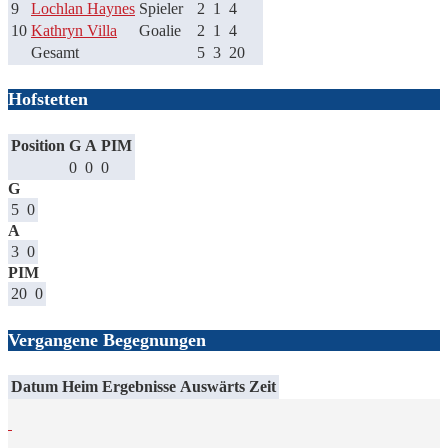
9
Lochlan Haynes
Spieler
2
1
4
10
Kathryn Villa
Goalie
2
1
4
Gesamt
5
3
20
Hofstetten
Position
G
A
PIM
0
0
0
G
5
0
A
3
0
PIM
20
0
Vergangene Begegnungen
Datum
Heim
Ergebnisse
Auswärts
Zeit