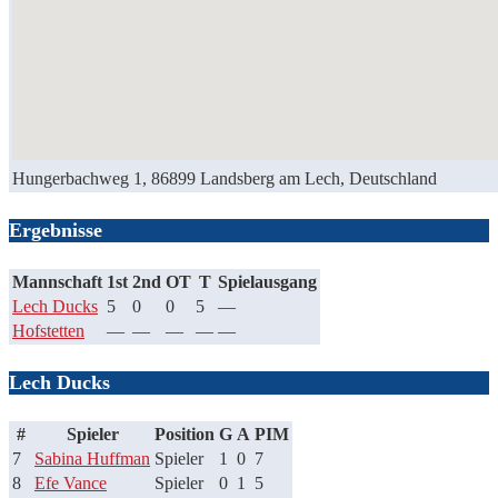
Hungerbachweg 1, 86899 Landsberg am Lech, Deutschland
Ergebnisse
Mannschaft
1st
2nd
OT
T
Spielausgang
Lech Ducks
5
0
0
5
—
Hofstetten
—
—
—
—
—
Lech Ducks
#
Spieler
Position
G
A
PIM
7
Sabina Huffman
Spieler
1
0
7
8
Efe Vance
Spieler
0
1
5