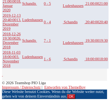
21:00:00
18.
Schandis
0 - 5
21:00:00
21:00
Januar
Ludenhausen
2020
2019-12-13
20:40:00
13.
Ludenhausen
0 - 4
Schandis
20:40:00
20:40
Dezember
2019
2018-12-26
19:30:00
26.
Schandis
7 - 1
19:30:00
19:30
Dezember
Ludenhausen
2018
2018-11-03
18:00:00
3.
Ludenhausen
1 - 6
Schandis
18:00:00
18:00
November
2018
© 2026 Teamshop PIO Liga
Impressum / Datenschutz
|
Entworfen von ThemeBoy
Diese Website benutzt Cookies. Wenn du die Website weiter nutzt,
gehen wir von deinem Einverständnis aus.
OK