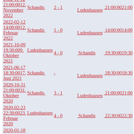
21:00:00
12.
Schandis
2 - 1
21:00:00
21:00
November
Ludenhausen
2022
2022-02-12
14:00:00
12.
Schandis
1 - 0
14:00:00
14:00
Februar
Ludenhausen
2022
2021-10-09
19:30:00
9.
Ludenhausen
4 - 0
Schandis
19:30:00
19:30
Oktober
2021
2021-06-17
18:30:00
17.
Schandis
-
18:30:00
18:30
Ludenhausen
Juni 2021
2020-10-31
21:00:00
31.
Schandis
3 - 1
21:00:00
21:00
Oktober
Ludenhausen
2020
2020-02-23
22:30:00
23.
Ludenhausen
4 - 0
Schandis
22:30:00
22:30
Februar
2020
2020-01-18