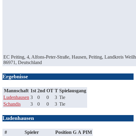
EC Peiting, 4, Alfons-Peter-Straße, Hausen, Peiting, Landkreis Wei
86971, Deutschland
Ergebnisse
Mannschaft
1st
2nd
OT
T
Spielausgang
Ludenhausen
3
0
0
3
Tie
Schandis
3
0
0
3
Tie
Ludenhausen
#
Spieler
Position
G
A
PIM