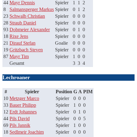
44
Mayr Dennis
Spieler
1
1
2
8
Salmansperger Markus
Spieler
0
1
2
23
Schwalb Christian
Spieler
0
0
0
28
Straub Daniel
Spieler
0
0
0
93
Dobmeier Alexander
Spieler
0
1
0
18
Rixe Jens
Spieler
0
0
0
21
Dirauf Stefan
Goalie
0
0
0
19
Gritzbach Steven
Spieler
0
0
0
87
Mayr Tim
Spieler
1
0
0
Gesamt
3
3
4
Lechroaner
#
Spieler
Position
G
A
PIM
10
Metzger Marco
Spieler
0
0
0
33
Bauer Philipp
Spieler
1
0
0
12
Erdt Johannes
Spieler
0
1
0
44
Pils David
Spieler
0
0
5
69
Pils Jannik
Spieler
1
0
0
18
Sedlmeir Joachim
Spieler
0
0
0