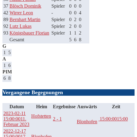
37
Blösch Dominik
Spieler
0
0
0
42
Wirrer Leon
-
0
0
4
89
Bernhart Martin
Spieler
0
2
0
92
Lutz Lukas
Spieler
2
0
0
93
Königsbauer Florian
Spieler
1
1
2
Gesamt
5
6
8
G
1
5
A
1
6
PIM
6
8
Vergangene Begegnungen
Datum
Heim
Ergebnisse
Auswärts
Zeit
2023-02-11
Hofstetten
15:00:00
11.
2 - 1
15:00:00
15:00
Blonhofen
Februar 2023
2022-12-17
15:00:00
17.
Blonhofen