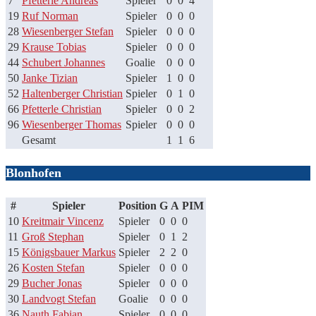
7
Pfetterle Andreas
Spieler
0
0
4
19
Ruf Norman
Spieler
0
0
0
28
Wiesenberger Stefan
Spieler
0
0
0
29
Krause Tobias
Spieler
0
0
0
44
Schubert Johannes
Goalie
0
0
0
50
Janke Tizian
Spieler
1
0
0
52
Haltenberger Christian
Spieler
0
1
0
66
Pfetterle Christian
Spieler
0
0
2
96
Wiesenberger Thomas
Spieler
0
0
0
Gesamt
1
1
6
Blonhofen
#
Spieler
Position
G
A
PIM
10
Kreitmair Vincenz
Spieler
0
0
0
11
Groß Stephan
Spieler
0
1
2
15
Königsbauer Markus
Spieler
2
2
0
26
Kosten Stefan
Spieler
0
0
0
29
Bucher Jonas
Spieler
0
0
0
30
Landvogt Stefan
Goalie
0
0
0
36
Nauth Fabian
Spieler
0
0
0