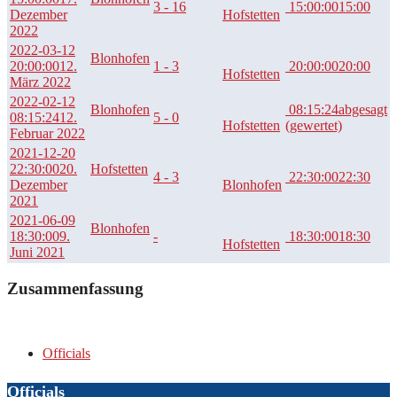
3 - 16
15:00:00
15:00
Dezember
Hofstetten
2022
2022-03-12
Blonhofen
20:00:00
12.
1 - 3
20:00:00
20:00
Hofstetten
März 2022
2022-02-12
Blonhofen
08:15:24
abgesagt
08:15:24
12.
5 - 0
Hofstetten
(gewertet)
Februar 2022
2021-12-20
22:30:00
20.
Hofstetten
4 - 3
22:30:00
22:30
Dezember
Blonhofen
2021
2021-06-09
Blonhofen
18:30:00
9.
-
18:30:00
18:30
Hofstetten
Juni 2021
Zusammenfassung
Officials
Officials