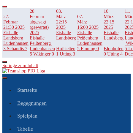
28.
03.
10.
11.
27.
Februar
März
07.
März
Mär
Februar
abgesagt
22:15
März
22:15
22:
21:30
2025
(gewertet)
2025
16:00
2025
2025
202
Eishalle
2025
Eishalle
Eishalle
Eishalle
Eish
Landsberg
Eishalle
Landsberg
Peißenberg
Landsberg
Lan
Ludenhausen
Peißenberg
Ludenhausen
Wik
3
Schandis
7
Ludenhausen
Hofstetten
5
Finning
0
Blonhofen
5
Le
5
Wikinger
0
1
Utting
3
0
Utting
4
Duc
Springe zum Inhalt
Startseite
Begegnungen
Spielplan
Tabelle