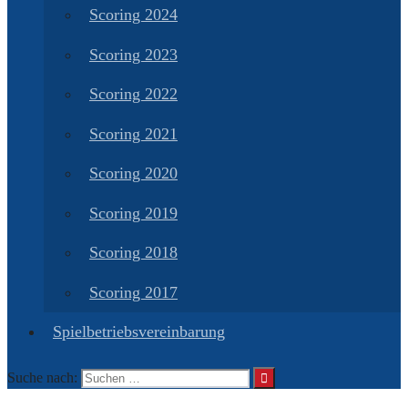
Scoring 2024
Scoring 2023
Scoring 2022
Scoring 2021
Scoring 2020
Scoring 2019
Scoring 2018
Scoring 2017
Spielbetriebsvereinbarung
Suche nach: