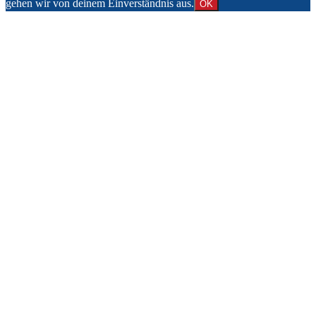
gehen wir von deinem Einverständnis aus.
OK