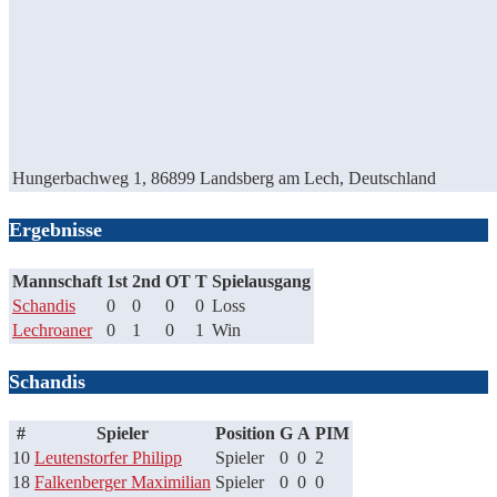
Hungerbachweg 1, 86899 Landsberg am Lech, Deutschland
Ergebnisse
Mannschaft
1st
2nd
OT
T
Spielausgang
Schandis
0
0
0
0
Loss
Lechroaner
0
1
0
1
Win
Schandis
#
Spieler
Position
G
A
PIM
10
Leutenstorfer Philipp
Spieler
0
0
2
18
Falkenberger Maximilian
Spieler
0
0
0