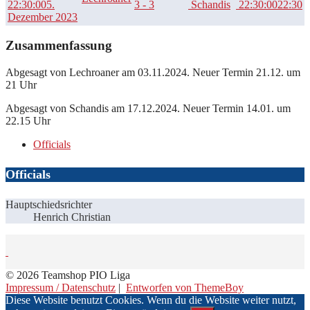
22:30:00
5.
3 - 3
Schandis
22:30:00
22:30
Dezember 2023
Zusammenfassung
Abgesagt von Lechroaner am 03.11.2024. Neuer Termin 21.12. um
21 Uhr
Abgesagt von Schandis am 17.12.2024. Neuer Termin 14.01. um
22.15 Uhr
Officials
Officials
Hauptschiedsrichter
Henrich Christian
© 2026 Teamshop PIO Liga
Impressum / Datenschutz
|
Entworfen von ThemeBoy
Diese Website benutzt Cookies. Wenn du die Website weiter nutzt,