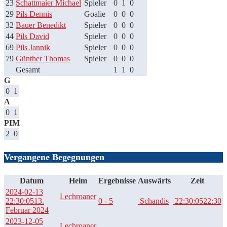
23
Schattmaier Michael
Spieler
0
1
0
29
Pils Dennis
Goalie
0
0
0
32
Bauer Benedikt
Spieler
0
0
0
44
Pils David
Spieler
0
0
0
69
Pils Jannik
Spieler
0
0
0
79
Günther Thomas
Spieler
0
0
0
Gesamt
1
1
0
G
0
1
A
0
1
PIM
2
0
Vergangene Begegnungen
Datum
Heim
Ergebnisse
Auswärts
Zeit
2024-02-13
Lechroaner
22:30:05
13.
0 - 5
Schandis
22:30:05
22:30
Februar 2024
2023-12-05
Lechroaner