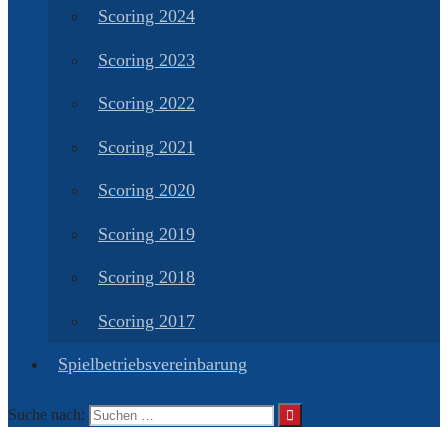
Scoring 2024
Scoring 2023
Scoring 2022
Scoring 2021
Scoring 2020
Scoring 2019
Scoring 2018
Scoring 2017
Spielbetriebsvereinbarung
Suche nach: