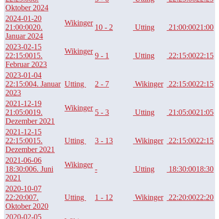
Oktober 2024
2024-01-20
Wikinger
21:00:00
20.
10 - 2
Utting
21:00:00
21:00
Januar 2024
2023-02-15
Wikinger
22:15:00
15.
9 - 1
Utting
22:15:00
22:15
Februar 2023
2023-01-04
22:15:00
4. Januar
Utting
2 - 7
Wikinger
22:15:00
22:15
2023
2021-12-19
Wikinger
21:05:00
19.
5 - 3
Utting
21:05:00
21:05
Dezember 2021
2021-12-15
22:15:00
15.
Utting
3 - 13
Wikinger
22:15:00
22:15
Dezember 2021
2021-06-06
Wikinger
18:30:00
6. Juni
-
Utting
18:30:00
18:30
2021
2020-10-07
22:20:00
7.
Utting
1 - 12
Wikinger
22:20:00
22:20
Oktober 2020
2020-02-05