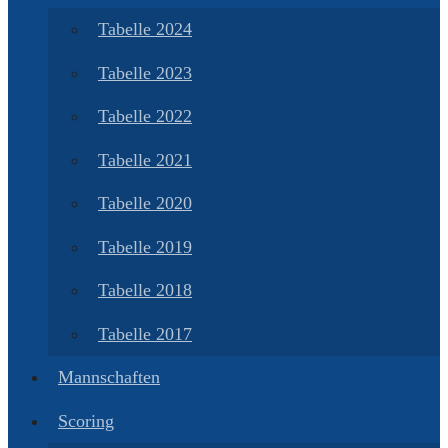
Tabelle 2024
Tabelle 2023
Tabelle 2022
Tabelle 2021
Tabelle 2020
Tabelle 2019
Tabelle 2018
Tabelle 2017
Mannschaften
Scoring