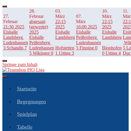
28.
03.
10.
11.
27.
Februar
März
07.
März
Mär
Februar
abgesagt
22:15
März
22:15
22:
21:30
2025
(gewertet)
2025
16:00
2025
2025
202
Eishalle
2025
Eishalle
Eishalle
Eishalle
Eish
Landsberg
Eishalle
Landsberg
Peißenberg
Landsberg
Lan
Ludenhausen
Peißenberg
Ludenhausen
Wik
3
Schandis
7
Ludenhausen
Hofstetten
5
Finning
0
Blonhofen
5
Le
5
Wikinger
0
1
Utting
3
0
Utting
4
Duc
Springe zum Inhalt
Startseite
Begegnungen
Spielplan
Tabelle