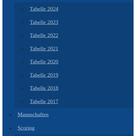
Tabelle 2024
Tabelle 2023
Tabelle 2022
Tabelle 2021
Tabelle 2020
Tabelle 2019
Tabelle 2018
Tabelle 2017
Mannschaften
Scoring