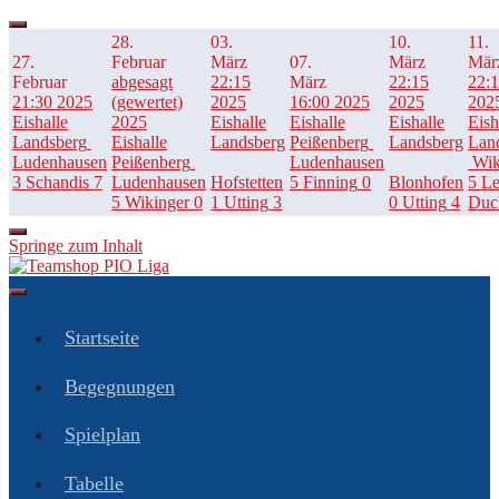
28.
03.
10.
11.
27.
Februar
März
07.
März
Mär
Februar
abgesagt
22:15
März
22:15
22:
21:30
2025
(gewertet)
2025
16:00
2025
2025
202
Eishalle
2025
Eishalle
Eishalle
Eishalle
Eish
Landsberg
Eishalle
Landsberg
Peißenberg
Landsberg
Lan
Ludenhausen
Peißenberg
Ludenhausen
Wik
3
Schandis
7
Ludenhausen
Hofstetten
5
Finning
0
Blonhofen
5
Le
5
Wikinger
0
1
Utting
3
0
Utting
4
Duc
Springe zum Inhalt
Startseite
Begegnungen
Spielplan
Tabelle