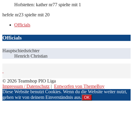
Hofstetten: kather nr77 spielte mit 1
hefele nr23 spielte mit 20
Officials
Officials
Hauptschiedsrichter
Henrich Christian
© 2026 Teamshop PIO Liga
Impressum / Datenschutz
|
Entworfen von ThemeBoy
Diese Website benutzt Cookies. Wenn du die Website weiter nutzt,
gehen wir von deinem Einverständnis aus.
OK