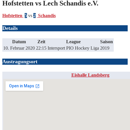
Hofstetten vs Lech Schandis e.V.
Hofstetten
5
vs
2
Schandis
Details
Datum
Zeit
League
Saison
10. Februar 2020
22:15
Intersport PIO Hockey Liga
2019
Austragungsort
Eishalle Landsberg