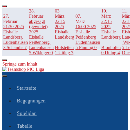
28.
03.
10.
11.
27.
Februar
März
07.
März
Mär
Februar
abgesagt
22:15
März
22:15
22:
21:30
2025
(gewertet)
2025
16:00
2025
2025
202
Eishalle
2025
Eishalle
Eishalle
Eishalle
Eish
Landsberg
Eishalle
Landsberg
Peißenberg
Landsberg
Lan
Ludenhausen
Peißenberg
Ludenhausen
Wik
3
Schandis
7
Ludenhausen
Hofstetten
5
Finning
0
Blonhofen
5
Le
5
Wikinger
0
1
Utting
3
0
Utting
4
Duc
Springe zum Inhalt
Startseite
Begegnungen
Spielplan
Tabelle