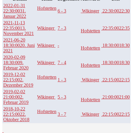
2022-01-31
Hofstetten
22:30:00
31.
6 - 3
Wikinger
22:30:00
22:30
Januar 2022
2021-11-13
22:35:00
13.
Wikinger
7 - 3
22:35:00
22:35
Hofstetten
November 2021
2021-06-20
18:30:00
20. Juni
Wikinger
-
18:30:00
18:30
Hofstetten
2021
2020-02-09
18:30:00
9.
Wikinger
7 - 4
18:30:00
18:30
Hofstetten
Februar 2020
2019-12-02
Hofstetten
22:15:00
2.
1 - 3
Wikinger
22:15:00
22:15
Dezember 2019
2019-02-02
21:00:00
2.
Wikinger
5 - 3
21:00:00
21:00
Hofstetten
Februar 2019
2018-10-22
Hofstetten
22:15:00
22.
3 - 7
Wikinger
22:15:00
22:15
Oktober 2018