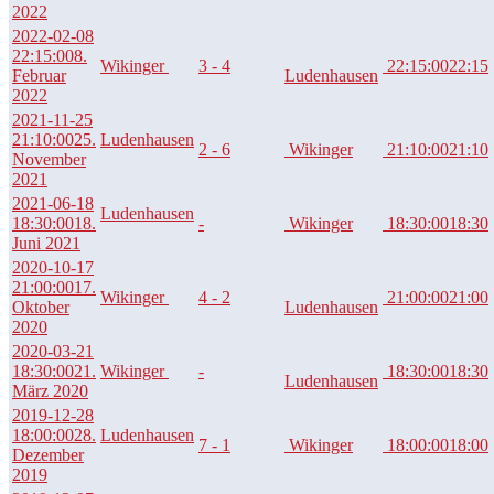
2022
2022-02-08
22:15:00
8.
Wikinger
3 - 4
22:15:00
22:15
Februar
Ludenhausen
2022
2021-11-25
21:10:00
25.
Ludenhausen
2 - 6
Wikinger
21:10:00
21:10
November
2021
2021-06-18
Ludenhausen
18:30:00
18.
-
Wikinger
18:30:00
18:30
Juni 2021
2020-10-17
21:00:00
17.
Wikinger
4 - 2
21:00:00
21:00
Oktober
Ludenhausen
2020
2020-03-21
18:30:00
21.
Wikinger
-
18:30:00
18:30
Ludenhausen
März 2020
2019-12-28
18:00:00
28.
Ludenhausen
7 - 1
Wikinger
18:00:00
18:00
Dezember
2019