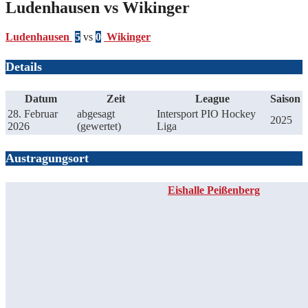
Ludenhausen vs Wikinger
Ludenhausen
5
vs
0
Wikinger
Details
Datum
Zeit
League
Saison
28. Februar
abgesagt
Intersport PIO Hockey
2025
2026
(gewertet)
Liga
Austragungsort
Eishalle Peißenberg