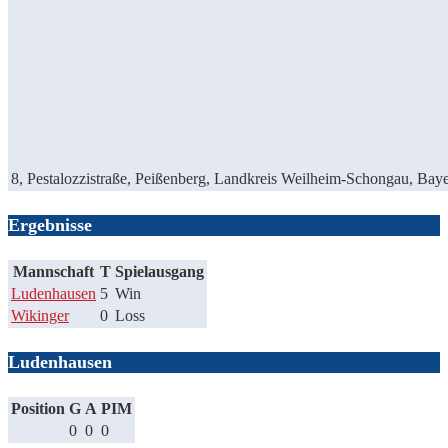
8, Pestalozzistraße, Peißenberg, Landkreis Weilheim-Schongau, Bay
Ergebnisse
Mannschaft
T
Spielausgang
Ludenhausen
5
Win
Wikinger
0
Loss
Ludenhausen
Position
G
A
PIM
0
0
0