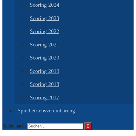
Scoring 2024
Scoring 2023
Scoring 2022
Scoring 2021
Scoring 2020
Scoring 2019
Scoring 2018
Scoring 2017
Spielbetriebsvereinbarung
Suche nach: