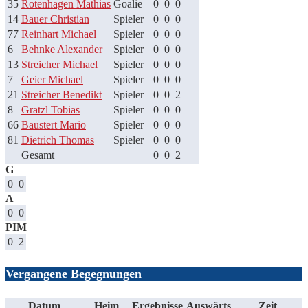
35
Rotenhagen Mathias
Goalie
0
0
0
14
Bauer Christian
Spieler
0
0
0
77
Reinhart Michael
Spieler
0
0
0
6
Behnke Alexander
Spieler
0
0
0
13
Streicher Michael
Spieler
0
0
0
7
Geier Michael
Spieler
0
0
0
21
Streicher Benedikt
Spieler
0
0
2
8
Gratzl Tobias
Spieler
0
0
0
66
Baustert Mario
Spieler
0
0
0
81
Dietrich Thomas
Spieler
0
0
0
Gesamt
0
0
2
G
0
0
A
0
0
PIM
0
2
Vergangene Begegnungen
Datum
Heim
Ergebnisse
Auswärts
Zeit