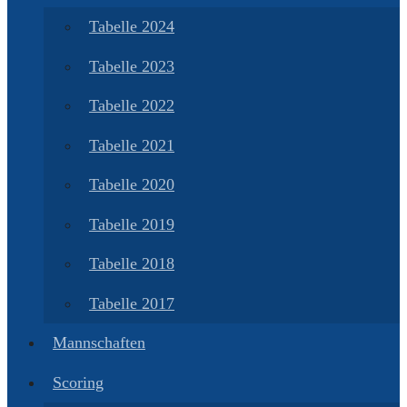
Tabelle 2024
Tabelle 2023
Tabelle 2022
Tabelle 2021
Tabelle 2020
Tabelle 2019
Tabelle 2018
Tabelle 2017
Mannschaften
Scoring