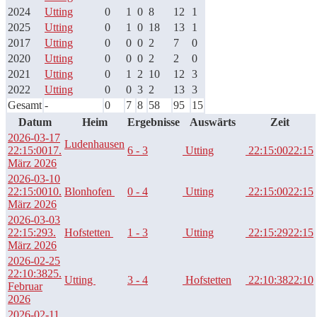
2024
Utting
0
1
0
8
12
1
2025
Utting
0
1
0
18
13
1
2017
Utting
0
0
0
2
7
0
2020
Utting
0
0
0
2
2
0
2021
Utting
0
1
2
10
12
3
2022
Utting
0
0
3
2
13
3
Gesamt
-
0
7
8
58
95
15
Datum
Heim
Ergebnisse
Auswärts
Zeit
2026-03-17
Ludenhausen
22:15:00
17.
6 - 3
Utting
22:15:00
22:15
März 2026
2026-03-10
22:15:00
10.
Blonhofen
0 - 4
Utting
22:15:00
22:15
März 2026
2026-03-03
22:15:29
3.
Hofstetten
1 - 3
Utting
22:15:29
22:15
März 2026
2026-02-25
22:10:38
25.
Utting
3 - 4
Hofstetten
22:10:38
22:10
Februar
2026
2026-02-11