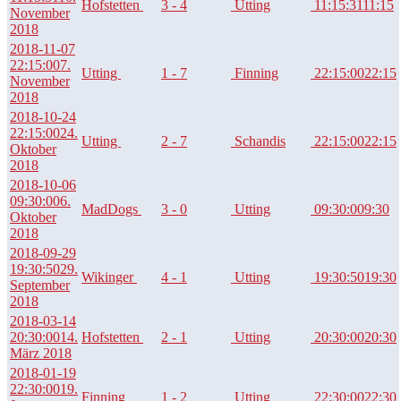
Hofstetten
3 - 4
Utting
11:15:31
11:15
November
2018
2018-11-07
22:15:00
7.
Utting
1 - 7
Finning
22:15:00
22:15
November
2018
2018-10-24
22:15:00
24.
Utting
2 - 7
Schandis
22:15:00
22:15
Oktober
2018
2018-10-06
09:30:00
6.
MadDogs
3 - 0
Utting
09:30:00
9:30
Oktober
2018
2018-09-29
19:30:50
29.
Wikinger
4 - 1
Utting
19:30:50
19:30
September
2018
2018-03-14
20:30:00
14.
Hofstetten
2 - 1
Utting
20:30:00
20:30
März 2018
2018-01-19
22:30:00
19.
Finning
1 - 2
Utting
22:30:00
22:30