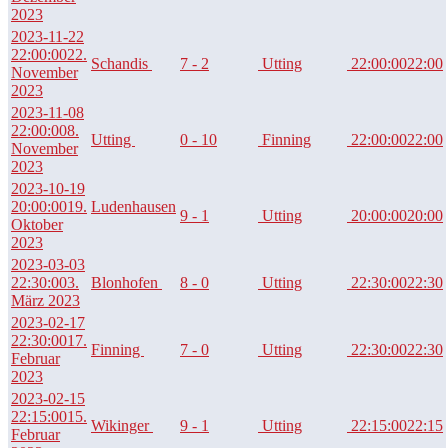
2023
2023-11-22
22:00:00
22.
Schandis
7 - 2
Utting
22:00:00
22:00
November
2023
2023-11-08
22:00:00
8.
Utting
0 - 10
Finning
22:00:00
22:00
November
2023
2023-10-19
20:00:00
19.
Ludenhausen
9 - 1
Utting
20:00:00
20:00
Oktober
2023
2023-03-03
22:30:00
3.
Blonhofen
8 - 0
Utting
22:30:00
22:30
März 2023
2023-02-17
22:30:00
17.
Finning
7 - 0
Utting
22:30:00
22:30
Februar
2023
2023-02-15
22:15:00
15.
Wikinger
9 - 1
Utting
22:15:00
22:15
Februar