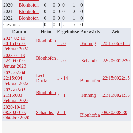
2020
Blonhofen
0
0
0
0
1
0
2021
Blonhofen
0
0
0
0
2
0
2022
Blonhofen
0
0
0
0
1
0
Gesamt
-
0
0
0
2
5
0
Datum
Heim
Ergebnisse
Auswärts
Zeit
2024-02-10
Blonhofen
20:15:06
10.
1 - 0
Finning
20:15:06
20:15
Februar 2024
2023-01-19
Blonhofen
22:20:00
19.
1 - 0
Schandis
22:20:00
22:20
Januar 2023
2022-02-04
Lech
22:15:00
4.
1 - 14
22:15:00
22:15
Ducks
Blonhofen
Februar 2022
2022-02-03
Blonhofen
21:15:08
3.
7 - 1
Finning
21:15:08
21:15
Februar 2022
2020-10-10
08:30:00
10.
Schandis
2 - 1
08:30:00
8:30
Blonhofen
Oktober 2020