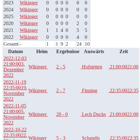
2023
Wikinger
0
0
0
0
0
0
2024
Wikinger
0
0
0
0
0
0
2025
Wikinger
0
0
0
0
0
0
2020
Wikinger
0
0
0
0
2
0
2021
Wikinger
1
1
4
0
5
5
2022
Wikinger
0
0
0
0
4
0
Gesamt
-
1
1
9
2
24
10
Datum
Heim
Ergebnisse
Auswärts
Zeit
2022-12-03
21:00:00
3.
Wikinger
2 - 5
Hofstetten
21:00:00
21:00
Dezember
2022
2022-11-19
22:35:00
19.
Wikinger
2 - 7
Finning
22:35:00
22:35
November
2022
2022-11-05
21:00:00
5.
Wikinger
20 - 0
Lech Ducks
21:00:00
21:00
November
2022
2022-10-22
22:35:00
22.
Wikinger
5 - 3
Schandis
22:35:00
22:35