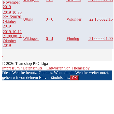
November
2019
2019-10-30
22:15:00
30.
Utting
0 - 6
Wikinger
22:15:00
22:15
Oktober
2019
2019-10-12
21:00:00
12.
Wikinger
6 - 4
Finning
21:00:00
21:00
Oktober
2019
© 2026 Teamshop PIO Liga
Impressum / Datenschutz
|
Entworfen von ThemeBoy
Diese Website benutzt Cookies. Wenn du die Website weiter nutzt,
gehen wir von deinem Einverständnis aus.
OK