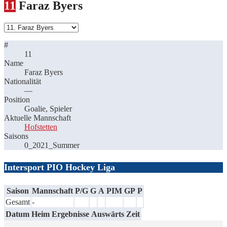
11
Faraz Byers
#
11
Name
Faraz Byers
Nationalität
—
Position
Goalie, Spieler
Aktuelle Mannschaft
Hofstetten
Saisons
0_2021_Summer
Intersport PIO Hockey Liga
Saison
Mannschaft
P/G
G
A
PIM
GP
P
Gesamt
-
Datum
Heim
Ergebnisse
Auswärts
Zeit