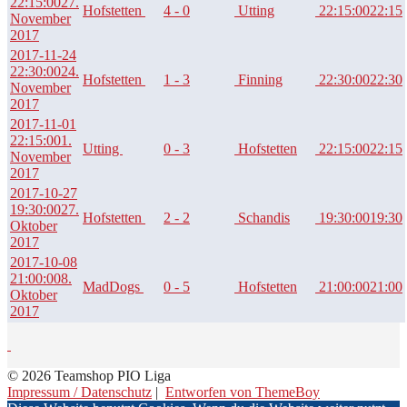
22:15:00
27.
Hofstetten
4 - 0
Utting
22:15:00
22:15
November
2017
2017-11-24
22:30:00
24.
Hofstetten
1 - 3
Finning
22:30:00
22:30
November
2017
2017-11-01
22:15:00
1.
Utting
0 - 3
Hofstetten
22:15:00
22:15
November
2017
2017-10-27
19:30:00
27.
Hofstetten
2 - 2
Schandis
19:30:00
19:30
Oktober
2017
2017-10-08
21:00:00
8.
MadDogs
0 - 5
Hofstetten
21:00:00
21:00
Oktober
2017
© 2026 Teamshop PIO Liga
Impressum / Datenschutz
|
Entworfen von ThemeBoy