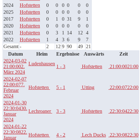
2024
Hofstetten
0
0
0
0
0
0
2025
Hofstetten
0
0
0
0
0
0
2017
Hofstetten
0
1
0
31
9
1
2020
Hofstetten
0
0
0
0
0
0
2021
Hofstetten
0
3
1
14
12
4
2022
Hofstetten
1
4
3
6
9
7
Gesamt
-
2
12
9
90
49
21
Datum
Heim
Ergebnisse
Auswärts
Zeit
2024-03-02
Ludenhausen
21:00:00
2.
1 - 3
Hofstetten
21:00:00
21:00
März 2024
2024-02-07
22:00:07
7.
Hofstetten
5 - 1
Utting
22:00:07
22:00
Februar
2024
2024-01-30
22:30:04
30.
Lechroaner
3 - 3
Hofstetten
22:30:04
22:30
Januar
2024
2024-01-22
22:30:08
22.
Hofstetten
4 - 2
Lech Ducks
22:30:08
22:30
Januar