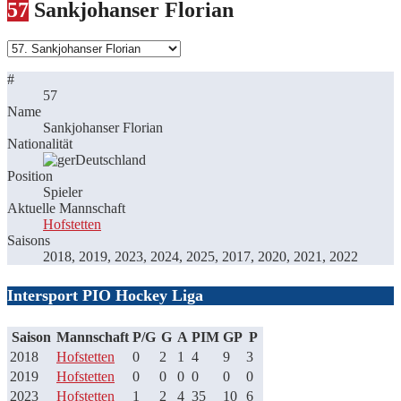
57
Sankjohanser Florian
#
57
Name
Sankjohanser Florian
Nationalität
Deutschland
Position
Spieler
Aktuelle Mannschaft
Hofstetten
Saisons
2018, 2019, 2023, 2024, 2025, 2017, 2020, 2021, 2022
Intersport PIO Hockey Liga
Saison
Mannschaft
P/G
G
A
PIM
GP
P
2018
Hofstetten
0
2
1
4
9
3
2019
Hofstetten
0
0
0
0
0
0
2023
Hofstetten
1
2
4
35
10
6