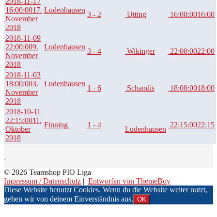
2018-11-17
16:00:00
17.
Ludenhausen
3 - 2
Utting
16:00:00
16:00
November
2018
2018-11-09
22:00:00
9.
Ludenhausen
3 - 4
Wikinger
22:00:00
22:00
November
2018
2018-11-03
18:00:00
3.
Ludenhausen
1 - 6
Schandis
18:00:00
18:00
November
2018
2018-10-11
22:15:00
11.
Finning
1 - 4
22:15:00
22:15
Oktober
Ludenhausen
2018
© 2026 Teamshop PIO Liga
Impressum / Datenschutz
|
Entworfen von ThemeBoy
Diese Website benutzt Cookies. Wenn du die Website weiter nutzt,
gehen wir von deinem Einverständnis aus.
OK