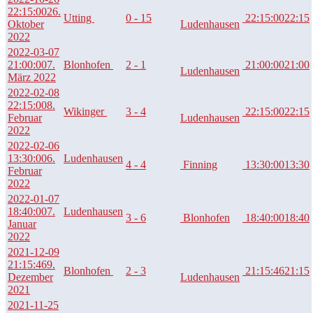
22:15:00
26.
Utting
0 - 15
22:15:00
22:15
Oktober
Ludenhausen
2022
2022-03-07
21:00:00
7.
Blonhofen
2 - 1
21:00:00
21:00
Ludenhausen
März 2022
2022-02-08
22:15:00
8.
Wikinger
3 - 4
22:15:00
22:15
Februar
Ludenhausen
2022
2022-02-06
13:30:00
6.
Ludenhausen
4 - 4
Finning
13:30:00
13:30
Februar
2022
2022-01-07
18:40:00
7.
Ludenhausen
3 - 6
Blonhofen
18:40:00
18:40
Januar
2022
2021-12-09
21:15:46
9.
Blonhofen
2 - 3
21:15:46
21:15
Dezember
Ludenhausen
2021
2021-11-25