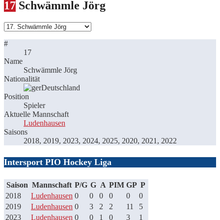
17
Schwämmle Jörg
#
17
Name
Schwämmle Jörg
Nationalität
Deutschland
Position
Spieler
Aktuelle Mannschaft
Ludenhausen
Saisons
2018, 2019, 2023, 2024, 2025, 2020, 2021, 2022
Intersport PIO Hockey Liga
Saison
Mannschaft
P/G
G
A
PIM
GP
P
2018
Ludenhausen
0
0
0
0
0
0
2019
Ludenhausen
0
3
2
2
11
5
2023
Ludenhausen
0
0
1
0
3
1