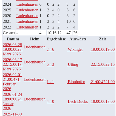
2024
Ludenhausen
0
0
2
2
8
2
2025
Ludenhausen
1
2
4
0
5
6
2020
Ludenhausen
1
0
2
2
3
2
2021
Ludenhausen
1
3
3
4
10
6
2022
Ludenhausen
1
2
2
2
7
4
Gesamt
-
4
10
16
12
47
26
Datum
Heim
Ergebnisse
Auswärts
Zeit
2026-03-28
Ludenhausen
19:00:00
28.
2 - 6
Wikinger
19:00:00
19:00
März 2026
2026-03-17
Ludenhausen
22:15:00
17.
6 - 3
Utting
22:15:00
22:15
März 2026
2026-02-01
21:00:47
1.
Ludenhausen
1 - 1
Blonhofen
21:00:47
21:00
Februar
2026
2026-01-24
18:00:00
24.
Ludenhausen
4 - 0
Lech Ducks
18:00:00
18:00
Januar
2026
2025-11-30