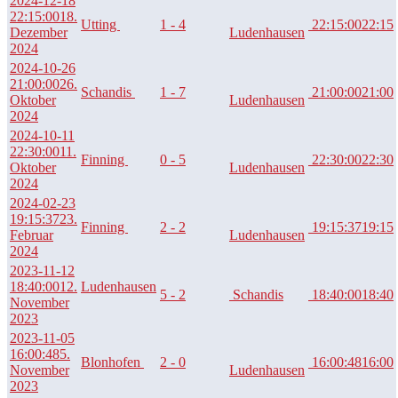
2024-12-18
22:15:00
18.
Utting
1 - 4
22:15:00
22:15
Dezember
Ludenhausen
2024
2024-10-26
21:00:00
26.
Schandis
1 - 7
21:00:00
21:00
Oktober
Ludenhausen
2024
2024-10-11
22:30:00
11.
Finning
0 - 5
22:30:00
22:30
Oktober
Ludenhausen
2024
2024-02-23
19:15:37
23.
Finning
2 - 2
19:15:37
19:15
Februar
Ludenhausen
2024
2023-11-12
18:40:00
12.
Ludenhausen
5 - 2
Schandis
18:40:00
18:40
November
2023
2023-11-05
16:00:48
5.
Blonhofen
2 - 0
16:00:48
16:00
November
Ludenhausen
2023