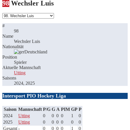
98
Wechsler Luis
#
98
Name
Wechsler Luis
Nationalität
Deutschland
Position
Spieler
Aktuelle Mannschaft
Utting
Saisons
2024, 2025
Intersport PIO Hockey Liga
Saison
Mannschaft
P/G
G
A
PIM
GP
P
2024
Utting
0
0
0
0
1
0
2025
Utting
0
0
0
0
0
0
Gesamt
-
0
0
0
0
1
0