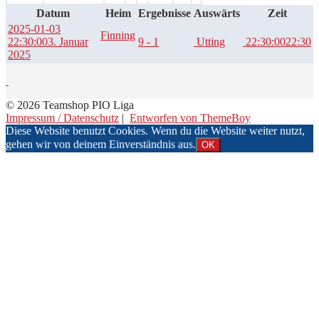
Datum
Heim
Ergebnisse
Auswärts
Zeit
2025-01-03
Finning
22:30:00
3. Januar
9 - 1
Utting
22:30:00
22:30
2025
© 2026 Teamshop PIO Liga
Impressum / Datenschutz
|
Entworfen von ThemeBoy
Diese Website benutzt Cookies. Wenn du die Website weiter nutzt,
gehen wir von deinem Einverständnis aus.
OK