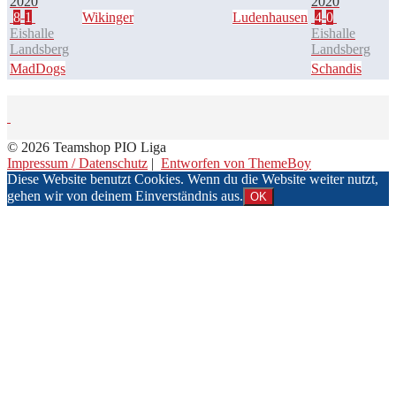
2020
2020
8
-
1
Wikinger
Ludenhausen
4
-
0
Eishalle
Eishalle
Landsberg
Landsberg
MadDogs
Schandis
© 2026 Teamshop PIO Liga
Impressum / Datenschutz
|
Entworfen von ThemeBoy
Diese Website benutzt Cookies. Wenn du die Website weiter nutzt,
gehen wir von deinem Einverständnis aus.
OK