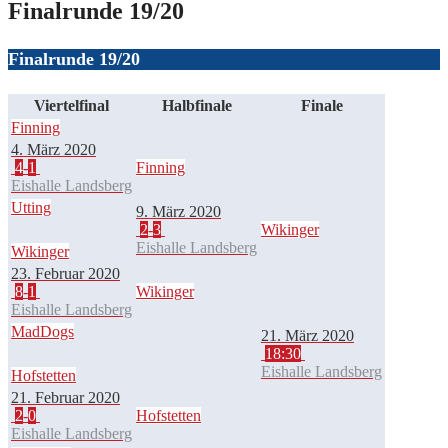
Finalrunde 19/20
Finalrunde 19/20
Viertelfinal
Halbfinale
Finale
Finning
4. März 2020
4
-
1
Finning
Eishalle Landsberg
Utting
9. März 2020
2
-
3
Wikinger
Eishalle Landsberg
Wikinger
23. Februar 2020
8
-
1
Wikinger
Eishalle Landsberg
MadDogs
21. März 2020
18:30
Eishalle Landsberg
Hofstetten
21. Februar 2020
2
-
0
Hofstetten
Eishalle Landsberg