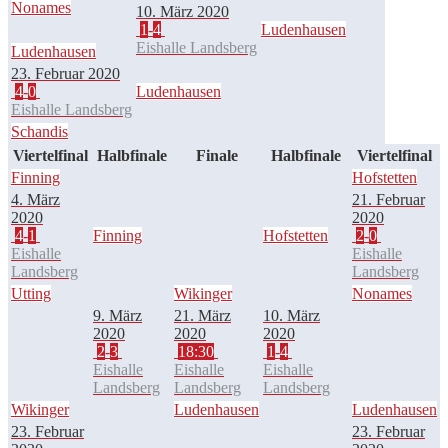
Nonames
10. März 2020
1
-
4
Ludenhausen
Eishalle Landsberg
Ludenhausen
23. Februar 2020
4
-
0
Ludenhausen
Eishalle Landsberg
Schandis
Viertelfinal
Halbfinale
Finale
Halbfinale
Viertelfinal
Finning
Hofstetten
4. März
21. Februar
2020
2020
4
-
1
Finning
Hofstetten
2
-
0
Eishalle
Eishalle
Landsberg
Landsberg
Utting
Wikinger
Nonames
9. März
21. März
10. März
2020
2020
2020
2
-
3
18:30
1
-
4
Eishalle
Eishalle
Eishalle
Landsberg
Landsberg
Landsberg
Wikinger
Ludenhausen
Ludenhausen
23. Februar
23. Februar