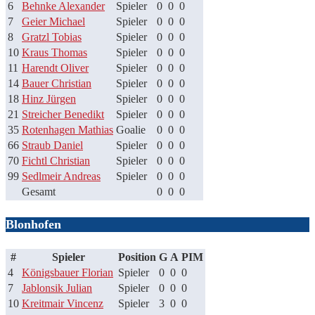
6
Behnke Alexander
Spieler
0
0
0
7
Geier Michael
Spieler
0
0
0
8
Gratzl Tobias
Spieler
0
0
0
10
Kraus Thomas
Spieler
0
0
0
11
Harendt Oliver
Spieler
0
0
0
14
Bauer Christian
Spieler
0
0
0
18
Hinz Jürgen
Spieler
0
0
0
21
Streicher Benedikt
Spieler
0
0
0
35
Rotenhagen Mathias
Goalie
0
0
0
66
Straub Daniel
Spieler
0
0
0
70
Fichtl Christian
Spieler
0
0
0
99
Sedlmeir Andreas
Spieler
0
0
0
Gesamt
0
0
0
Blonhofen
#
Spieler
Position
G
A
PIM
4
Königsbauer Florian
Spieler
0
0
0
7
Jablonsik Julian
Spieler
0
0
0
10
Kreitmair Vincenz
Spieler
3
0
0