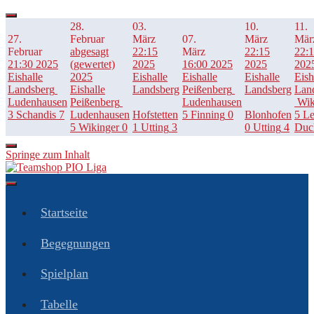
28.
03.
10.
11.
27.
Februar
März
07.
März
Mär
Februar
abgesagt
22:15
März
22:15
22:
21:30
2025
(gewertet)
2025
16:00
2025
2025
202
Eishalle
2025
Eishalle
Eishalle
Eishalle
Eish
Landsberg
Eishalle
Landsberg
Peißenberg
Landsberg
Lan
Ludenhausen
Peißenberg
Ludenhausen
Wik
3
Schandis
7
Ludenhausen
Hofstetten
5
Finning
0
Blonhofen
5
Le
5
Wikinger
0
1
Utting
3
0
Utting
4
Duc
Springe zum Inhalt
Startseite
Begegnungen
Spielplan
Tabelle