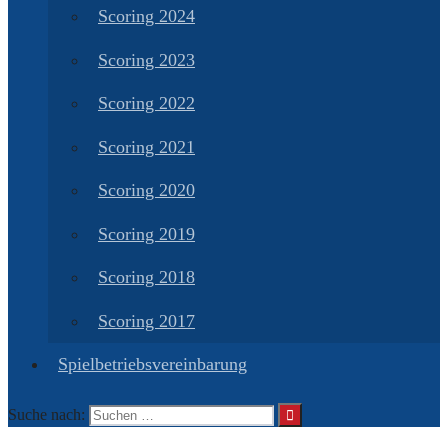
Scoring 2024
Scoring 2023
Scoring 2022
Scoring 2021
Scoring 2020
Scoring 2019
Scoring 2018
Scoring 2017
Spielbetriebsvereinbarung
Suche nach: