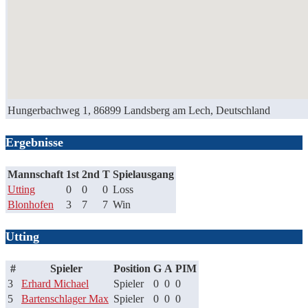
Hungerbachweg 1, 86899 Landsberg am Lech, Deutschland
Ergebnisse
Mannschaft
1st
2nd
T
Spielausgang
Utting
0
0
0
Loss
Blonhofen
3
7
7
Win
Utting
#
Spieler
Position
G
A
PIM
3
Erhard Michael
Spieler
0
0
0
5
Bartenschlager Max
Spieler
0
0
0