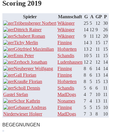
Scoring 2019
Spieler
Mannschaft
G
A
GP
P
Tröbensberger Norbert
Wikinger
25
5
12
30
Dittrich Rainer
Wikinger
14
12
9
26
Schubert Roman
Wikinger
9
11
12
20
Tichy Merlin
Finning
14
3
15
17
Götzfried Maximilian
Hofstetten
13
2
11
15
Enns Peter
Schandis
10
5
11
15
Zerhoch Jonathan
Ludenhausen
12
2
12
14
Neuberger Wolfgang
Finning
8
6
14
14
Gall Florian
Finning
8
6
13
14
Krauße Florian
Hofstetten
8
5
15
13
Scholl Dennis
Schandis
5
6
6
11
Gastel Stefan
MadDogs
4
7
10
11
Schor Kathrin
Nonames
7
4
13
11
Gebauer Andreas
Finning
5
5
15
10
Niederwieser Holger
MadDogs
7
3
8
10
BEGEGNUNGEN