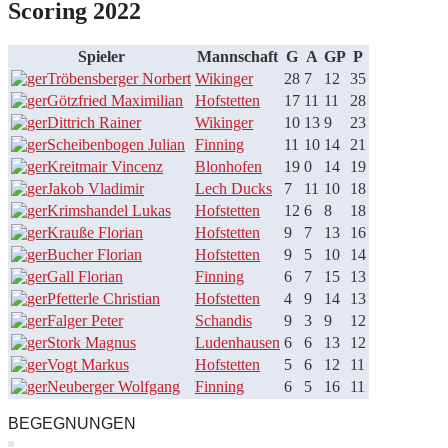
Scoring 2022
Spieler
Mannschaft
G
A
GP
P
Tröbensberger Norbert
Wikinger
28
7
12
35
Götzfried Maximilian
Hofstetten
17
11
11
28
Dittrich Rainer
Wikinger
10
13
9
23
Scheibenbogen Julian
Finning
11
10
14
21
Kreitmair Vincenz
Blonhofen
19
0
14
19
Jakob Vladimir
Lech Ducks
7
11
10
18
Krimshandel Lukas
Hofstetten
12
6
8
18
Krauße Florian
Hofstetten
9
7
13
16
Bucher Florian
Hofstetten
9
5
10
14
Gall Florian
Finning
6
7
15
13
Pfetterle Christian
Hofstetten
4
9
14
13
Falger Peter
Schandis
9
3
9
12
Stork Magnus
Ludenhausen
6
6
13
12
Vogt Markus
Hofstetten
5
6
12
11
Neuberger Wolfgang
Finning
6
5
16
11
BEGEGNUNGEN