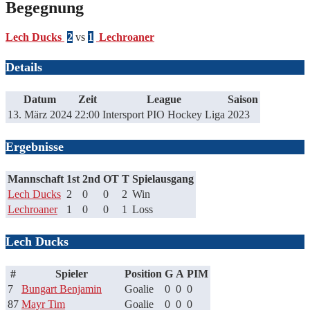
Begegnung
Lech Ducks
2
vs
1
Lechroaner
Details
Datum
Zeit
League
Saison
13. März 2024
22:00
Intersport PIO Hockey Liga
2023
Ergebnisse
Mannschaft
1st
2nd
OT
T
Spielausgang
Lech Ducks
2
0
0
2
Win
Lechroaner
1
0
0
1
Loss
Lech Ducks
#
Spieler
Position
G
A
PIM
7
Bungart Benjamin
Goalie
0
0
0
87
Mayr Tim
Goalie
0
0
0