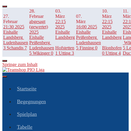
28.
03.
10.
11.
27.
Februar
März
07.
März
Mär
Februar
abgesagt
22:15
März
22:15
22:
21:30
2025
(gewertet)
2025
16:00
2025
2025
202
Eishalle
2025
Eishalle
Eishalle
Eishalle
Eish
Landsberg
Eishalle
Landsberg
Peißenberg
Landsberg
Lan
Ludenhausen
Peißenberg
Ludenhausen
Wik
3
Schandis
7
Ludenhausen
Hofstetten
5
Finning
0
Blonhofen
5
Le
5
Wikinger
0
1
Utting
3
0
Utting
4
Duc
Springe zum Inhalt
Startseite
Begegnungen
Spielplan
Tabelle