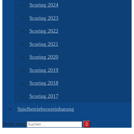
Scoring 2024
Scoring 2023
Scoring 2022
Scoring 2021
Scoring 2020
Scoring 2019
Scoring 2018
Scoring 2017
Spielbetriebsvereinbarung
Suche nach: