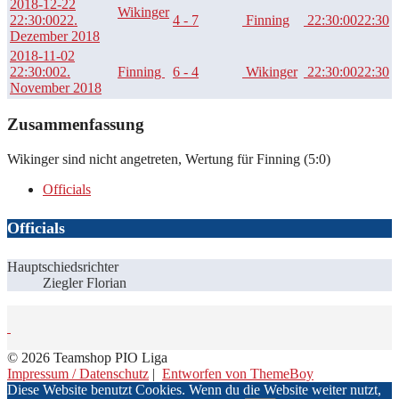
2018-12-22
Wikinger
22:30:00
22.
4 - 7
Finning
22:30:00
22:30
Dezember 2018
2018-11-02
22:30:00
2.
Finning
6 - 4
Wikinger
22:30:00
22:30
November 2018
Zusammenfassung
Wikinger sind nicht angetreten, Wertung für Finning (5:0)
Officials
Officials
Hauptschiedsrichter
Ziegler Florian
© 2026 Teamshop PIO Liga
Impressum / Datenschutz
|
Entworfen von ThemeBoy
Diese Website benutzt Cookies. Wenn du die Website weiter nutzt,