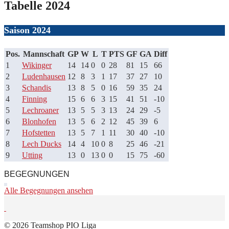
Tabelle 2024
Saison 2024
Pos.
Mannschaft
GP
W
L
T
PTS
GF
GA
Diff
1
Wikinger
14
14
0
0
28
81
15
66
2
Ludenhausen
12
8
3
1
17
37
27
10
3
Schandis
13
8
5
0
16
59
35
24
4
Finning
15
6
6
3
15
41
51
-10
5
Lechroaner
13
5
5
3
13
24
29
-5
6
Blonhofen
13
5
6
2
12
45
39
6
7
Hofstetten
13
5
7
1
11
30
40
-10
8
Lech Ducks
14
4
10
0
8
25
46
-21
9
Utting
13
0
13
0
0
15
75
-60
BEGEGNUNGEN
Alle Begegnungen ansehen
© 2026 Teamshop PIO Liga