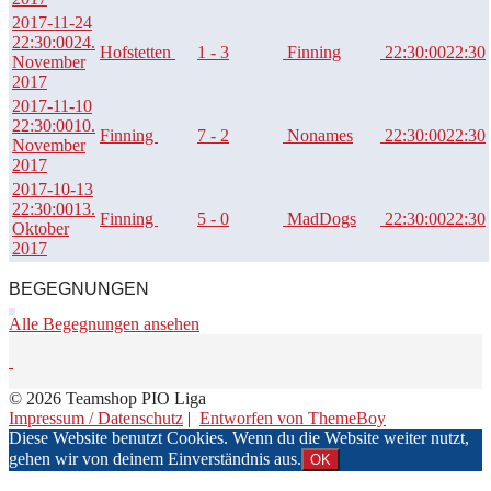
2017-11-24
22:30:00
24.
Hofstetten
1 - 3
Finning
22:30:00
22:30
November
2017
2017-11-10
22:30:00
10.
Finning
7 - 2
Nonames
22:30:00
22:30
November
2017
2017-10-13
22:30:00
13.
Finning
5 - 0
MadDogs
22:30:00
22:30
Oktober
2017
BEGEGNUNGEN
Alle Begegnungen ansehen
© 2026 Teamshop PIO Liga
Impressum / Datenschutz
|
Entworfen von ThemeBoy
Diese Website benutzt Cookies. Wenn du die Website weiter nutzt,
gehen wir von deinem Einverständnis aus.
OK