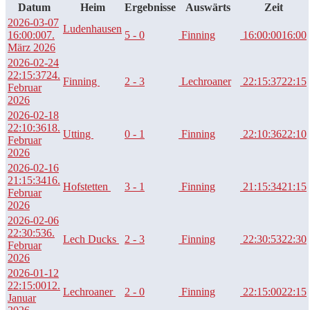
Datum
Heim
Ergebnisse
Auswärts
Zeit
2026-03-07
Ludenhausen
16:00:00
7.
5 - 0
Finning
16:00:00
16:00
März 2026
2026-02-24
22:15:37
24.
Finning
2 - 3
Lechroaner
22:15:37
22:15
Februar
2026
2026-02-18
22:10:36
18.
Utting
0 - 1
Finning
22:10:36
22:10
Februar
2026
2026-02-16
21:15:34
16.
Hofstetten
3 - 1
Finning
21:15:34
21:15
Februar
2026
2026-02-06
22:30:53
6.
Lech Ducks
2 - 3
Finning
22:30:53
22:30
Februar
2026
2026-01-12
22:15:00
12.
Lechroaner
2 - 0
Finning
22:15:00
22:15
Januar