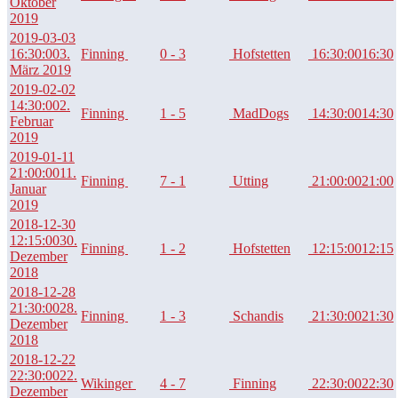
Oktober
2019
2019-03-03
16:30:00
3.
Finning
0 - 3
Hofstetten
16:30:00
16:30
März 2019
2019-02-02
14:30:00
2.
Finning
1 - 5
MadDogs
14:30:00
14:30
Februar
2019
2019-01-11
21:00:00
11.
Finning
7 - 1
Utting
21:00:00
21:00
Januar
2019
2018-12-30
12:15:00
30.
Finning
1 - 2
Hofstetten
12:15:00
12:15
Dezember
2018
2018-12-28
21:30:00
28.
Finning
1 - 3
Schandis
21:30:00
21:30
Dezember
2018
2018-12-22
22:30:00
22.
Wikinger
4 - 7
Finning
22:30:00
22:30
Dezember