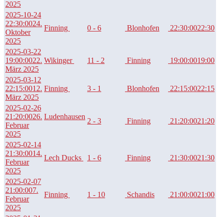
2025
2025-10-24
22:30:00
24.
Finning
0 - 6
Blonhofen
22:30:00
22:30
Oktober
2025
2025-03-22
19:00:00
22.
Wikinger
11 - 2
Finning
19:00:00
19:00
März 2025
2025-03-12
22:15:00
12.
Finning
3 - 1
Blonhofen
22:15:00
22:15
März 2025
2025-02-26
21:20:00
26.
Ludenhausen
2 - 3
Finning
21:20:00
21:20
Februar
2025
2025-02-14
21:30:00
14.
Lech Ducks
1 - 6
Finning
21:30:00
21:30
Februar
2025
2025-02-07
21:00:00
7.
Finning
1 - 10
Schandis
21:00:00
21:00
Februar
2025