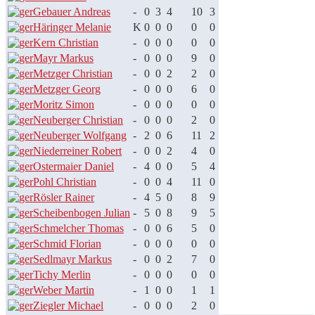
Gebauer Andreas
-
0
3
4
10
3
Häringer Melanie
K
0
0
0
0
0
Kern Christian
-
0
0
0
0
0
Mayr Markus
-
0
0
0
9
0
Metzger Christian
-
0
0
2
2
0
Metzger Georg
-
0
0
0
6
0
Moritz Simon
-
0
0
0
0
0
Neuberger Christian
-
0
0
0
2
0
Neuberger Wolfgang
-
2
0
6
11
2
Niederreiner Robert
-
0
0
2
4
0
Ostermaier Daniel
-
4
0
0
5
4
Pohl Christian
-
0
0
4
11
0
Rösler Rainer
-
4
5
0
8
9
Scheibenbogen Julian
-
5
0
8
9
5
Schmelcher Thomas
-
0
0
6
5
0
Schmid Florian
-
0
0
0
0
0
Sedlmayr Markus
-
0
0
2
7
0
Tichy Merlin
-
0
0
0
0
0
Weber Martin
-
1
0
0
1
1
Ziegler Michael
-
0
0
0
2
0