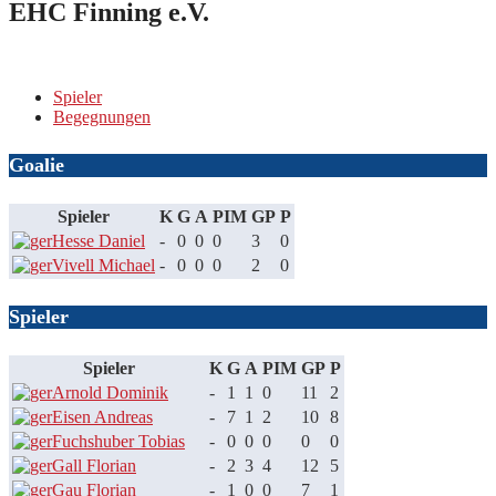
EHC Finning e.V.
Spieler
Begegnungen
Goalie
Spieler
K
G
A
PIM
GP
P
Hesse Daniel
-
0
0
0
3
0
Vivell Michael
-
0
0
0
2
0
Spieler
Spieler
K
G
A
PIM
GP
P
Arnold Dominik
-
1
1
0
11
2
Eisen Andreas
-
7
1
2
10
8
Fuchshuber Tobias
-
0
0
0
0
0
Gall Florian
-
2
3
4
12
5
Gau Florian
-
1
0
0
7
1