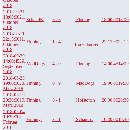
Oktober
2018
2018-10-21
18:00:00
21.
Schandis
3 - 3
Finning
18:00:00
18:00
Oktober
2018
2018-10-11
22:15:00
11.
Finning
1 - 4
22:15:00
22:15
Oktober
Ludenhausen
2018
2018-09-29
14:00:45
29.
MadDogs
4 - 0
Finning
14:00:45
14:00
September
2018
2018-03-23
19:00:00
23.
Finning
0 - 9
MadDogs
19:00:00
19:00
März 2018
2018-03-19
20:30:00
19.
Finning
6 - 1
Hofstetten
20:30:00
20:30
März 2018
2018-02-04
19:30:00
4.
Finning
3 - 1
Schandis
19:30:00
19:30
Februar
2018