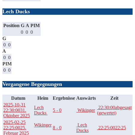
Lech Ducks
Position
G
A
PIM
0
0
0
G
0
0
A
0
0
PIM
0
0
Vergangene Begegnungen
Datum
Heim
Ergebnisse
Auswärts
Zeit
2025-10-31
Lech
22:30:00
abgesagt
22:30:00
31.
5 - 0
Wikinger
Ducks
(gewertet)
Oktober 2025
2025-02-25
Wikinger
Lech
22:25:00
25.
8 - 0
22:25:00
22:25
Ducks
Februar 2025