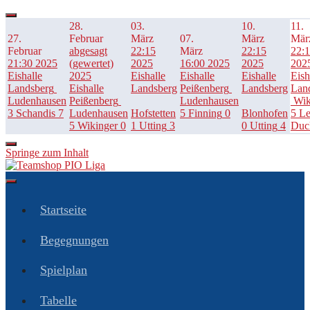
28.
03.
10.
11.
27.
Februar
März
07.
März
Mär
Februar
abgesagt
22:15
März
22:15
22:
21:30
2025
(gewertet)
2025
16:00
2025
2025
202
Eishalle
2025
Eishalle
Eishalle
Eishalle
Eish
Landsberg
Eishalle
Landsberg
Peißenberg
Landsberg
Lan
Ludenhausen
Peißenberg
Ludenhausen
Wik
3
Schandis
7
Ludenhausen
Hofstetten
5
Finning
0
Blonhofen
5
Le
5
Wikinger
0
1
Utting
3
0
Utting
4
Duc
Springe zum Inhalt
Startseite
Begegnungen
Spielplan
Tabelle