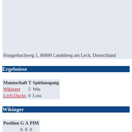
Hungerbachweg 1, 86899 Landsberg am Lech, Deutschland
Ergebnisse
Mannschaft
T
Spielausgang
Wikinger
5
Win
Lech Ducks
0
Loss
Wikinger
Position
G
A
PIM
0
0
0