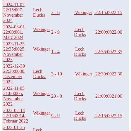
2024-11-07
22:15:00
7.
Lech
3 - 6
Wikinger
22:15:00
22:15
November
Ducks
2024
2024-03-01
Wikinger
Lech
22:00:00
1.
2 - 9
22:00:00
22:00
Ducks
März 2024
2023-11-25
22:35:00
25.
Wikinger
Lech
1 - 4
22:35:00
22:35
November
Ducks
2023
2022-12-30
22:30:00
30.
Lech
3 - 10
Wikinger
22:30:00
22:30
Dezember
Ducks
2022
2022-11-05
21:00:00
5.
Wikinger
Lech
20 - 0
21:00:00
21:00
November
Ducks
2022
2022-02-14
Wikinger
Lech
22:15:00
14.
9 - 0
22:15:00
22:15
Ducks
Februar 2022
2022-01-25
Lech