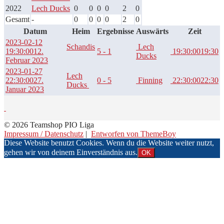
2022
Lech Ducks
0
0
0
0
2
0
Gesamt
-
0
0
0
0
2
0
Datum
Heim
Ergebnisse
Auswärts
Zeit
2023-02-12
Schandis
Lech
19:30:00
12.
5 - 1
19:30:00
19:30
Ducks
Februar 2023
2023-01-27
Lech
22:30:00
27.
0 - 5
Finning
22:30:00
22:30
Ducks
Januar 2023
© 2026 Teamshop PIO Liga
Impressum / Datenschutz
|
Entworfen von ThemeBoy
Diese Website benutzt Cookies. Wenn du die Website weiter nutzt,
gehen wir von deinem Einverständnis aus.
OK