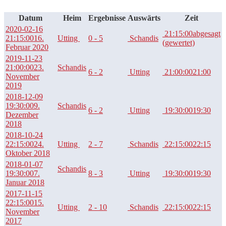
Datum
Heim
Ergebnisse
Auswärts
Zeit
2020-02-16
21:15:00
abgesagt
21:15:00
16.
Utting
0 - 5
Schandis
(gewertet)
Februar 2020
2019-11-23
21:00:00
23.
Schandis
6 - 2
Utting
21:00:00
21:00
November
2019
2018-12-09
19:30:00
9.
Schandis
6 - 2
Utting
19:30:00
19:30
Dezember
2018
2018-10-24
22:15:00
24.
Utting
2 - 7
Schandis
22:15:00
22:15
Oktober 2018
2018-01-07
Schandis
19:30:00
7.
8 - 3
Utting
19:30:00
19:30
Januar 2018
2017-11-15
22:15:00
15.
Utting
2 - 10
Schandis
22:15:00
22:15
November
2017