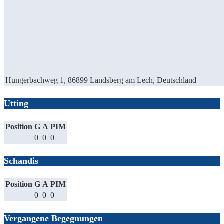
Hungerbachweg 1, 86899 Landsberg am Lech, Deutschland
Utting
Position
G
A
PIM
0
0
0
Schandis
Position
G
A
PIM
0
0
0
Vergangene Begegnungen