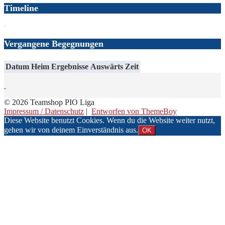
Timeline
Vergangene Begegnungen
Datum
Heim
Ergebnisse
Auswärts
Zeit
© 2026 Teamshop PIO Liga
Impressum / Datenschutz
|
Entworfen von ThemeBoy
Diese Website benutzt Cookies. Wenn du die Website weiter nutzt,
gehen wir von deinem Einverständnis aus.
OK