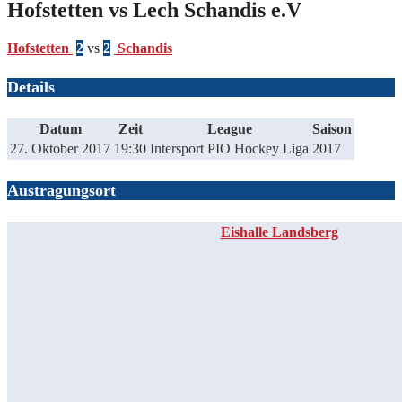
Hofstetten vs Lech Schandis e.V
Hofstetten
2
vs
2
Schandis
Details
Datum
Zeit
League
Saison
27. Oktober 2017
19:30
Intersport PIO Hockey Liga
2017
Austragungsort
Eishalle Landsberg