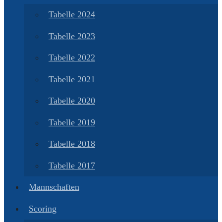
Tabelle 2024
Tabelle 2023
Tabelle 2022
Tabelle 2021
Tabelle 2020
Tabelle 2019
Tabelle 2018
Tabelle 2017
Mannschaften
Scoring