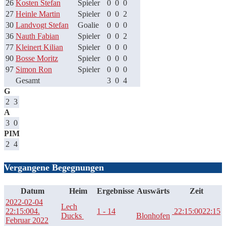
26
Kosten Stefan
Spieler
0
0
0
27
Heinle Martin
Spieler
0
0
2
30
Landvogt Stefan
Goalie
0
0
0
36
Nauth Fabian
Spieler
0
0
2
77
Kleinert Kilian
Spieler
0
0
0
90
Bosse Moritz
Spieler
0
0
0
97
Simon Ron
Spieler
0
0
0
Gesamt
3
0
4
G
2
3
A
3
0
PIM
2
4
Vergangene Begegnungen
Datum
Heim
Ergebnisse
Auswärts
Zeit
2022-02-04
Lech
22:15:00
4.
1 - 14
22:15:00
22:15
Ducks
Blonhofen
Februar 2022