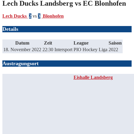
Lech Ducks Landsberg vs EC Blonhofen
Lech Ducks
2
vs
3
Blonhofen
Details
Datum
Zeit
League
Saison
18. November 2022
22:30
Intersport PIO Hockey Liga
2022
Austragungsort
Eishalle Landsberg