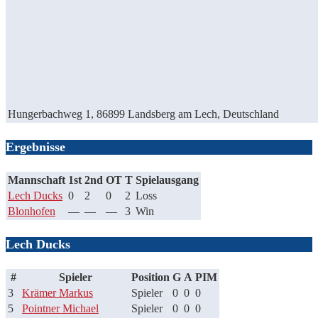
Hungerbachweg 1, 86899 Landsberg am Lech, Deutschland
Ergebnisse
Mannschaft
1st
2nd
OT
T
Spielausgang
Lech Ducks
0
2
0
2
Loss
Blonhofen
—
—
—
3
Win
Lech Ducks
#
Spieler
Position
G
A
PIM
3
Krämer Markus
Spieler
0
0
0
5
Pointner Michael
Spieler
0
0
0