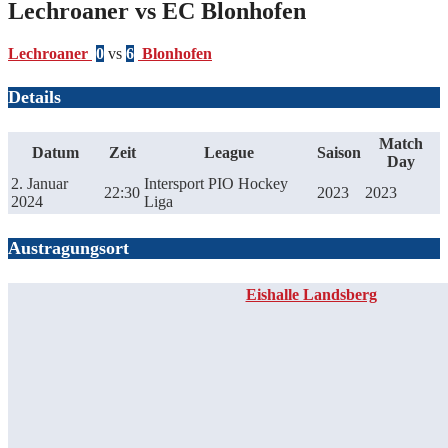
Lechroaner vs EC Blonhofen
Lechroaner
0
vs
6
Blonhofen
Details
Match
Datum
Zeit
League
Saison
Day
2. Januar
Intersport PIO Hockey
22:30
2023
2023
2024
Liga
Austragungsort
Eishalle Landsberg