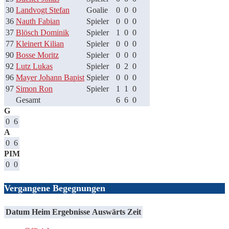
30
Landvogt Stefan
Goalie
0
0
0
36
Nauth Fabian
Spieler
0
0
0
37
Blösch Dominik
Spieler
1
0
0
77
Kleinert Kilian
Spieler
0
0
0
90
Bosse Moritz
Spieler
0
0
0
92
Lutz Lukas
Spieler
0
2
0
96
Mayer Johann Bapist
Spieler
0
0
0
97
Simon Ron
Spieler
1
1
0
Gesamt
6
6
0
G
0
6
A
0
6
PIM
0
0
Vergangene Begegnungen
Datum
Heim
Ergebnisse
Auswärts
Zeit