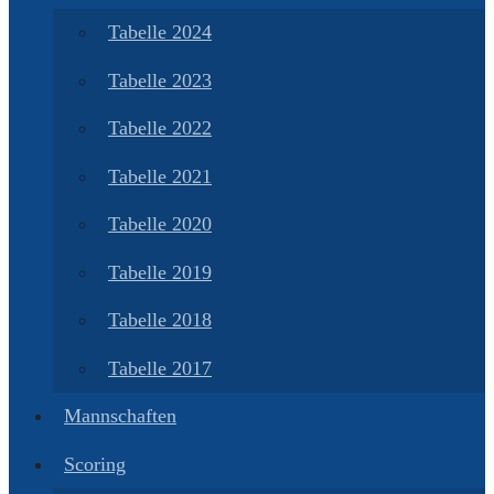
Tabelle 2024
Tabelle 2023
Tabelle 2022
Tabelle 2021
Tabelle 2020
Tabelle 2019
Tabelle 2018
Tabelle 2017
Mannschaften
Scoring