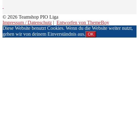
© 2026 Teamshop PIO Liga
Impressum / Datenschutz
|
Entworfen von ThemeBoy
Diese Website benutzt Cookies. Wenn du die Website weiter nutzt,
gehen wir von deinem Einverständnis aus.
OK