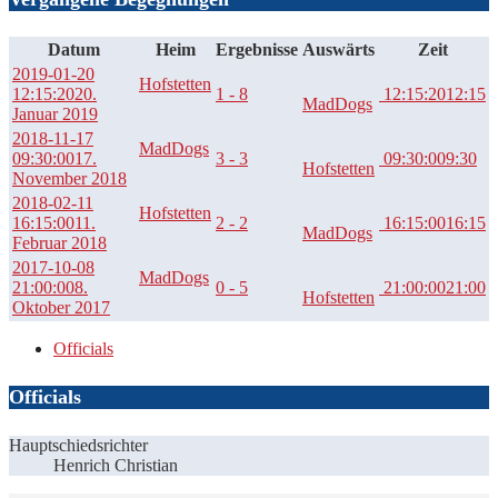
Datum
Heim
Ergebnisse
Auswärts
Zeit
2019-01-20
Hofstetten
12:15:20
20.
1 - 8
12:15:20
12:15
MadDogs
Januar 2019
2018-11-17
MadDogs
09:30:00
17.
3 - 3
09:30:00
9:30
Hofstetten
November 2018
2018-02-11
Hofstetten
16:15:00
11.
2 - 2
16:15:00
16:15
MadDogs
Februar 2018
2017-10-08
MadDogs
21:00:00
8.
0 - 5
21:00:00
21:00
Hofstetten
Oktober 2017
Officials
Officials
Hauptschiedsrichter
Henrich Christian