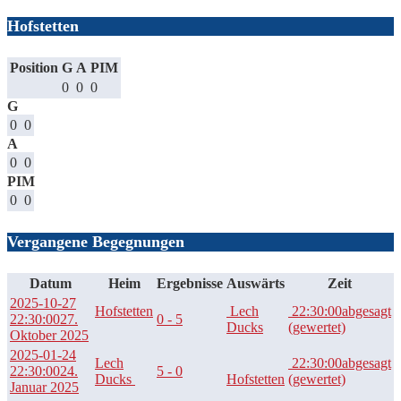
Hofstetten
Position
G
A
PIM
0
0
0
G
0
0
A
0
0
PIM
0
0
Vergangene Begegnungen
Datum
Heim
Ergebnisse
Auswärts
Zeit
2025-10-27
Hofstetten
Lech
22:30:00
abgesagt
22:30:00
27.
0 - 5
Ducks
(gewertet)
Oktober 2025
2025-01-24
Lech
22:30:00
abgesagt
22:30:00
24.
5 - 0
Ducks
Hofstetten
(gewertet)
Januar 2025