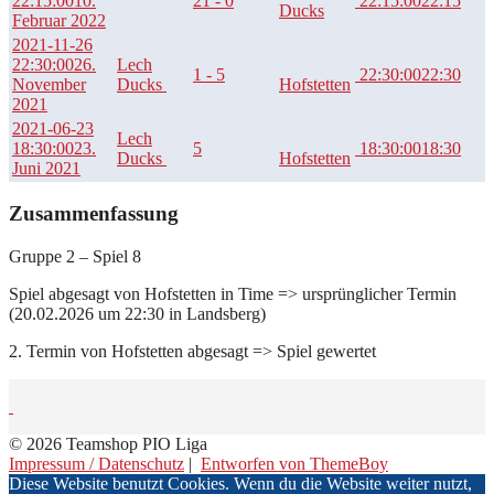
22:15:00
10.
21 - 0
22:15:00
22:15
Ducks
Februar 2022
2021-11-26
22:30:00
26.
Lech
1 - 5
22:30:00
22:30
November
Ducks
Hofstetten
2021
2021-06-23
Lech
18:30:00
23.
5
18:30:00
18:30
Ducks
Hofstetten
Juni 2021
Zusammenfassung
Gruppe 2 – Spiel 8
Spiel abgesagt von Hofstetten in Time => ursprünglicher Termin
(20.02.2026 um 22:30 in Landsberg)
2. Termin von Hofstetten abgesagt => Spiel gewertet
© 2026 Teamshop PIO Liga
Impressum / Datenschutz
|
Entworfen von ThemeBoy
Diese Website benutzt Cookies. Wenn du die Website weiter nutzt,