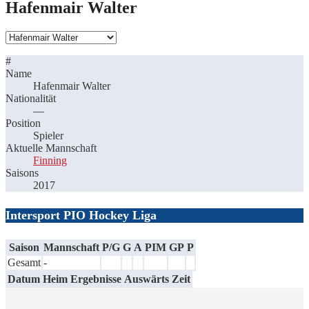
Hafenmair Walter
#
Name
Hafenmair Walter
Nationalität
—
Position
Spieler
Aktuelle Mannschaft
Finning
Saisons
2017
Intersport PIO Hockey Liga
Saison
Mannschaft
P/G
G
A
PIM
GP
P
Gesamt
-
Datum
Heim
Ergebnisse
Auswärts
Zeit