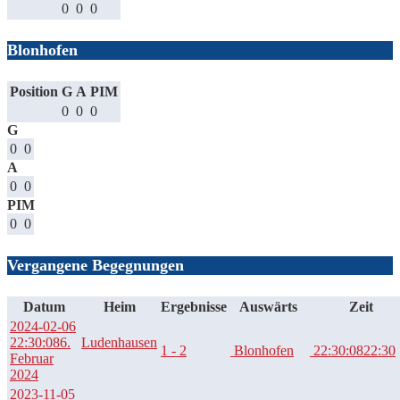
0
0
0
Blonhofen
Position
G
A
PIM
0
0
0
G
0
0
A
0
0
PIM
0
0
Vergangene Begegnungen
Datum
Heim
Ergebnisse
Auswärts
Zeit
2024-02-06
22:30:08
6.
Ludenhausen
1 - 2
Blonhofen
22:30:08
22:30
Februar
2024
2023-11-05