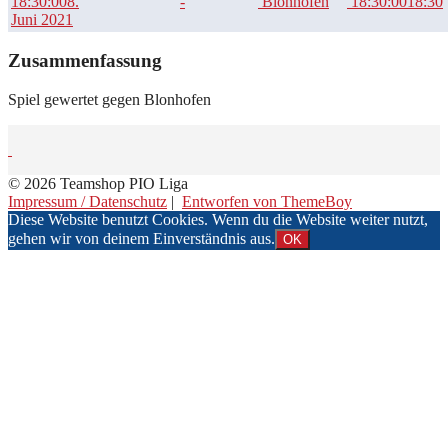
18:30:00
8.
-
Blonhofen
18:30:00
18:30
Juni 2021
Zusammenfassung
Spiel gewertet gegen Blonhofen
© 2026 Teamshop PIO Liga
Impressum / Datenschutz
|
Entworfen von ThemeBoy
Diese Website benutzt Cookies. Wenn du die Website weiter nutzt,
gehen wir von deinem Einverständnis aus.
OK