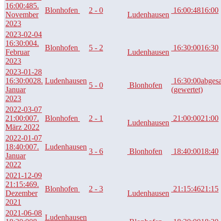
16:00:48
5.
Blonhofen
2 - 0
16:00:48
16:00
November
Ludenhausen
2023
2023-02-04
16:30:00
4.
Blonhofen
5 - 2
16:30:00
16:30
Februar
Ludenhausen
2023
2023-01-28
16:30:00
28.
Ludenhausen
16:30:00
abges
5 - 0
Blonhofen
Januar
(gewertet)
2023
2022-03-07
21:00:00
7.
Blonhofen
2 - 1
21:00:00
21:00
Ludenhausen
März 2022
2022-01-07
18:40:00
7.
Ludenhausen
3 - 6
Blonhofen
18:40:00
18:40
Januar
2022
2021-12-09
21:15:46
9.
Blonhofen
2 - 3
21:15:46
21:15
Dezember
Ludenhausen
2021
2021-06-08
Ludenhausen