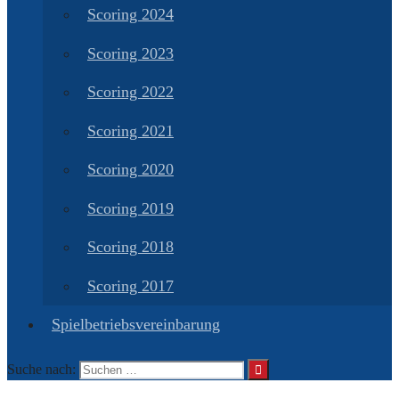
Scoring 2024
Scoring 2023
Scoring 2022
Scoring 2021
Scoring 2020
Scoring 2019
Scoring 2018
Scoring 2017
Spielbetriebsvereinbarung
Suche nach: