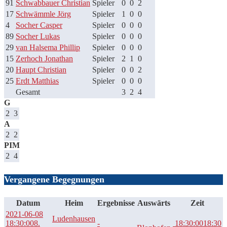
91
Schwabbauer Christian
Spieler
0
0
2
17
Schwämmle Jörg
Spieler
1
0
0
4
Socher Casper
Spieler
0
0
0
89
Socher Lukas
Spieler
0
0
0
29
van Halsema Phillip
Spieler
0
0
0
15
Zerhoch Jonathan
Spieler
2
1
0
20
Haupt Christian
Spieler
0
0
2
25
Erdt Matthias
Spieler
0
0
0
Gesamt
3
2
4
G
2
3
A
2
2
PIM
2
4
Vergangene Begegnungen
Datum
Heim
Ergebnisse
Auswärts
Zeit
2021-06-08
Ludenhausen
18:30:00
8.
-
18:30:00
18:30