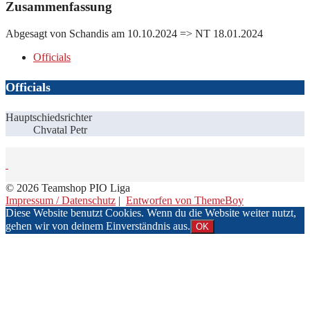
Zusammenfassung
Abgesagt von Schandis am 10.10.2024 => NT 18.01.2024
Officials
Officials
Hauptschiedsrichter
Chvatal Petr
© 2026 Teamshop PIO Liga
Impressum / Datenschutz
|
Entworfen von ThemeBoy
Diese Website benutzt Cookies. Wenn du die Website weiter nutzt,
gehen wir von deinem Einverständnis aus.
OK