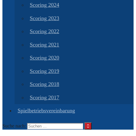
Scoring 2024
Scoring 2023
Scoring 2022
Scoring 2021
Scoring 2020
Scoring 2019
Scoring 2018
Scoring 2017
Spielbetriebsvereinbarung
Suche nach: