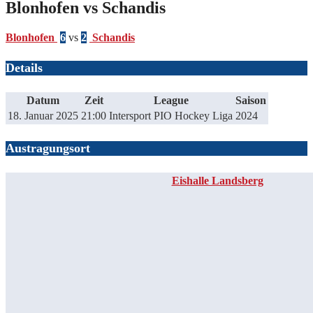
Blonhofen vs Schandis
Blonhofen
6
vs
2
Schandis
Details
Datum
Zeit
League
Saison
18. Januar 2025
21:00
Intersport PIO Hockey Liga
2024
Austragungsort
Eishalle Landsberg