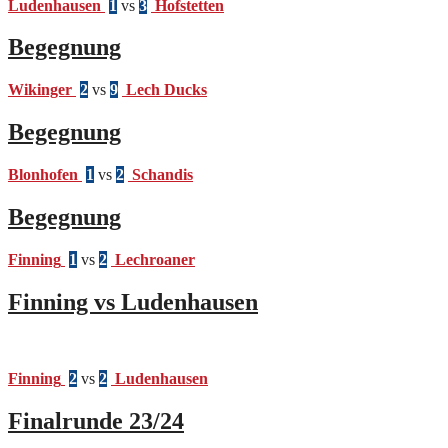
Ludenhausen
1
vs
3
Hofstetten
Begegnung
Wikinger
2
vs
9
Lech Ducks
Begegnung
Blonhofen
1
vs
2
Schandis
Begegnung
Finning
1
vs
2
Lechroaner
Finning vs Ludenhausen
Finning
2
vs
2
Ludenhausen
Finalrunde 23/24