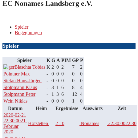
EC Nonames Landsberg e.V.
Spieler
Begegnungen
Spieler
Spieler
K
G
A
PIM
GP
P
Blaschta Tobias
K
2
0
2
7
2
Pointner Max
-
0
0
0
0
0
Stefan Hans-Jürgen
-
0
0
0
0
0
Stolpmann Klaus
-
3
1
6
8
4
Stolpmann Peter
-
1
3
6
12
4
Wein Niklas
-
0
0
0
1
0
Datum
Heim
Ergebnisse
Auswärts
Zeit
2020-02-21
22:30:00
21.
Hofstetten
2 - 0
Nonames
22:30:00
22:30
Februar
2020