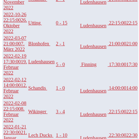
November
Ludenhausen
2022
2022-10-26
22:15:00
26.
Utting
0 - 15
22:15:00
22:15
Oktober
Ludenhausen
2022
2022-03-07
21:00:00
7.
Blonhofen
2 - 1
21:00:00
21:00
Ludenhausen
März 2022
2022-02-19
17:30:00
19.
Ludenhausen
5 - 0
Finning
17:30:00
17:30
Februar
2022
2022-02-12
14:00:00
12.
Schandis
1 - 0
14:00:00
14:00
Februar
Ludenhausen
2022
2022-02-08
22:15:00
8.
Wikinger
3 - 4
22:15:00
22:15
Februar
Ludenhausen
2022
2022-01-21
22:30:00
21.
Lech Ducks
1 - 10
22:30:00
22:30
Januar
Ludenhausen