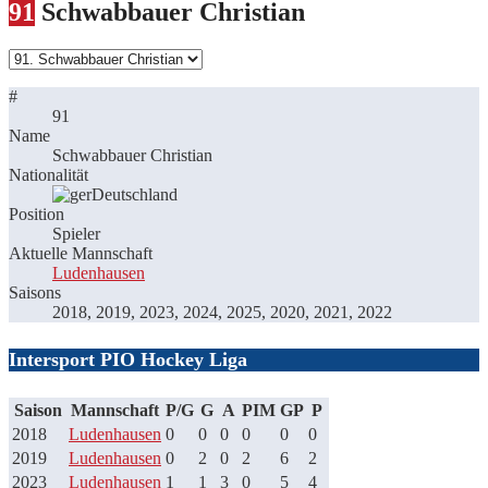
91
Schwabbauer Christian
#
91
Name
Schwabbauer Christian
Nationalität
Deutschland
Position
Spieler
Aktuelle Mannschaft
Ludenhausen
Saisons
2018, 2019, 2023, 2024, 2025, 2020, 2021, 2022
Intersport PIO Hockey Liga
Saison
Mannschaft
P/G
G
A
PIM
GP
P
2018
Ludenhausen
0
0
0
0
0
0
2019
Ludenhausen
0
2
0
2
6
2
2023
Ludenhausen
1
1
3
0
5
4