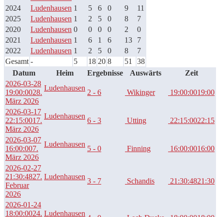
2024
Ludenhausen
1
5
6
0
9
11
2025
Ludenhausen
1
2
5
0
8
7
2020
Ludenhausen
0
0
0
0
2
0
2021
Ludenhausen
1
6
1
6
13
7
2022
Ludenhausen
1
2
5
0
8
7
Gesamt
-
5
18
20
8
51
38
Datum
Heim
Ergebnisse
Auswärts
Zeit
2026-03-28
Ludenhausen
19:00:00
28.
2 - 6
Wikinger
19:00:00
19:00
März 2026
2026-03-17
Ludenhausen
22:15:00
17.
6 - 3
Utting
22:15:00
22:15
März 2026
2026-03-07
Ludenhausen
16:00:00
7.
5 - 0
Finning
16:00:00
16:00
März 2026
2026-02-27
21:30:48
27.
Ludenhausen
3 - 7
Schandis
21:30:48
21:30
Februar
2026
2026-01-24
18:00:00
24.
Ludenhausen