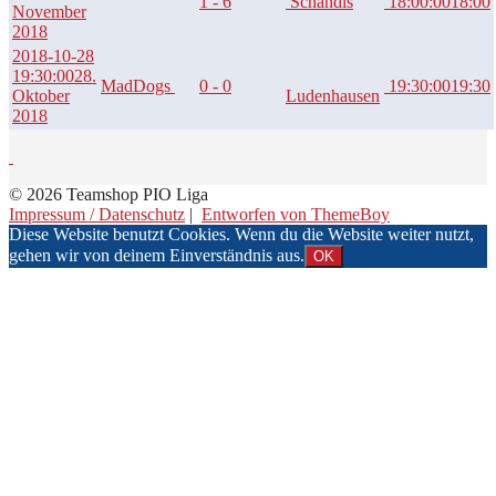
1 - 6
Schandis
18:00:00
18:00
November
2018
2018-10-28
19:30:00
28.
MadDogs
0 - 0
19:30:00
19:30
Oktober
Ludenhausen
2018
© 2026 Teamshop PIO Liga
Impressum / Datenschutz
|
Entworfen von ThemeBoy
Diese Website benutzt Cookies. Wenn du die Website weiter nutzt,
gehen wir von deinem Einverständnis aus.
OK