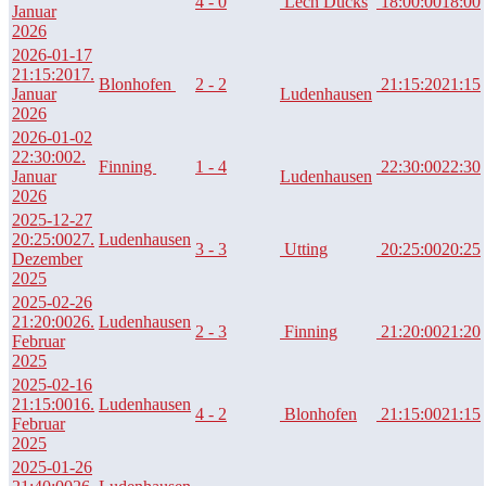
4 - 0
Lech Ducks
18:00:00
18:00
Januar
2026
2026-01-17
21:15:20
17.
Blonhofen
2 - 2
21:15:20
21:15
Januar
Ludenhausen
2026
2026-01-02
22:30:00
2.
Finning
1 - 4
22:30:00
22:30
Januar
Ludenhausen
2026
2025-12-27
20:25:00
27.
Ludenhausen
3 - 3
Utting
20:25:00
20:25
Dezember
2025
2025-02-26
21:20:00
26.
Ludenhausen
2 - 3
Finning
21:20:00
21:20
Februar
2025
2025-02-16
21:15:00
16.
Ludenhausen
4 - 2
Blonhofen
21:15:00
21:15
Februar
2025
2025-01-26