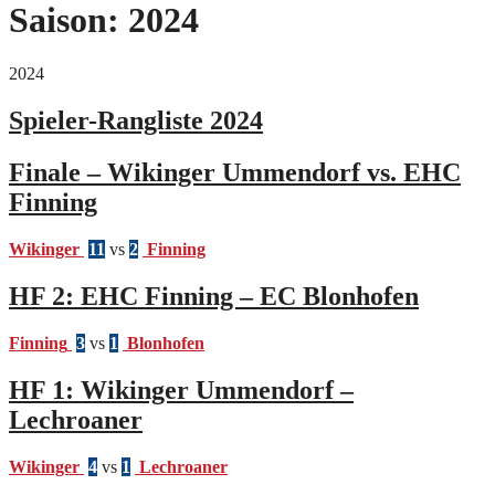
Saison:
2024
2024
Spieler-Rangliste 2024
Finale – Wikinger Ummendorf vs. EHC
Finning
Wikinger
11
vs
2
Finning
HF 2: EHC Finning – EC Blonhofen
Finning
3
vs
1
Blonhofen
HF 1: Wikinger Ummendorf –
Lechroaner
Wikinger
4
vs
1
Lechroaner