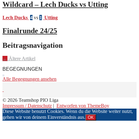
Wildcard – Lech Ducks vs Utting
Lech Ducks
4
vs
1
Utting
Finalrunde 24/25
Beitragsnavigation
←
Ältere Artikel
BEGEGNUNGEN
Alle Begegnungen ansehen
© 2026 Teamshop PIO Liga
Impressum / Datenschutz
|
Entworfen von ThemeBoy
Diese Website benutzt Cookies. Wenn du die Website weiter nutzt,
gehen wir von deinem Einverständnis aus.
OK