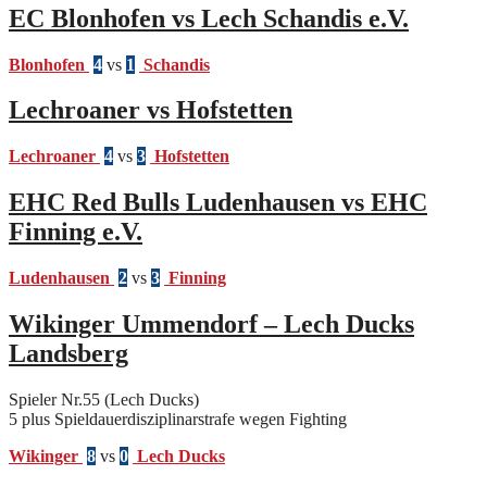
EC Blonhofen vs Lech Schandis e.V.
Blonhofen
4
vs
1
Schandis
Lechroaner vs Hofstetten
Lechroaner
4
vs
3
Hofstetten
EHC Red Bulls Ludenhausen vs EHC
Finning e.V.
Ludenhausen
2
vs
3
Finning
Wikinger Ummendorf – Lech Ducks
Landsberg
Spieler Nr.55 (Lech Ducks)
5 plus Spieldauerdisziplinarstrafe wegen Fighting
Wikinger
8
vs
0
Lech Ducks