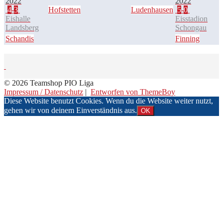
2022
2022
4
-
3
Hofstetten
Ludenhausen
5
-
0
Eishalle
Eisstadion
Landsberg
Schongau
Schandis
Finning
© 2026 Teamshop PIO Liga
Impressum / Datenschutz
|
Entworfen von ThemeBoy
Diese Website benutzt Cookies. Wenn du die Website weiter nutzt,
gehen wir von deinem Einverständnis aus.
OK