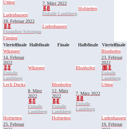
Utting
7. März 2022
2
-
1
Hofstetten
Eishalle Landsberg
Ludenhausen
19. Februar 2022
5
-
0
Ludenhausen
Eisstadion Schongau
Finning
Viertelfinale
Halbfinale
Finale
Halbfinale
Viertelfinale
Wikinger
Blonhofen
14. Februar
23. Februar
2022
2022
9
-
0
Wikinger
Blonhofen
11
-
0
Eishalle
Eishalle
Landsberg
Landsberg
Lech Ducks
Blonhofen
Utting
8. März
12. März
7. März 2022
2022
2022
2
-
1
2
-
8
1
-
3
Eishalle
Eishalle
Eishalle
Landsberg
Landsberg
Landsberg
Hofstetten
Hofstetten
Ludenhausen
25. Februar
19. Februar