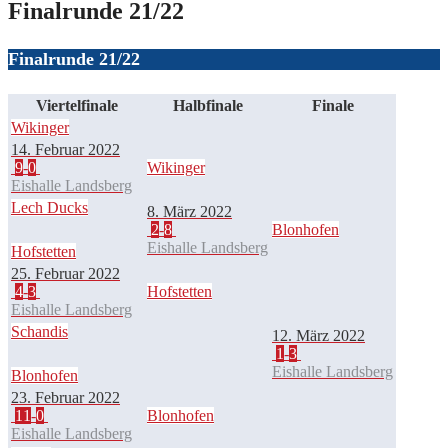
Finalrunde 21/22
Finalrunde 21/22
Viertelfinale
Halbfinale
Finale
Wikinger
14. Februar 2022
9
-
0
Wikinger
Eishalle Landsberg
Lech Ducks
8. März 2022
2
-
8
Blonhofen
Eishalle Landsberg
Hofstetten
25. Februar 2022
4
-
3
Hofstetten
Eishalle Landsberg
Schandis
12. März 2022
1
-
3
Eishalle Landsberg
Blonhofen
23. Februar 2022
11
-
0
Blonhofen
Eishalle Landsberg