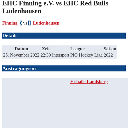
EHC Finning e.V. vs EHC Red Bulls
Ludenhausen
Finning
3
vs
1
Ludenhausen
Details
Datum
Zeit
League
Saison
25. November 2022
22:30
Intersport PIO Hockey Liga
2022
Austragungsort
Eishalle Landsberg