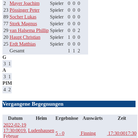
2
Mayer Joachim
Spieler
0
0
0
23
Pössinger Peter
Spieler
0
0
0
89
Socher Lukas
Spieler
0
0
0
77
Stork Magnus
Spieler
0
0
0
29
van Halsema Phillip
Spieler
0
0
2
20
Haupt Christian
Spieler
1
0
0
25
Erdt Matthias
Spieler
0
0
0
Gesamt
1
1
2
G
3
1
A
3
1
PIM
4
2
Vergangene Begegnungen
Datum
Heim
Ergebnisse
Auswärts
Zeit
2022-02-19
17:30:00
19.
Ludenhausen
5 - 0
Finning
17:30:00
17:30
Februar