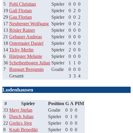
5
Pohl Christian
Spieler
0
0
0
19
Gall Florian
Spieler
0
2
0
29
Gau Florian
Spieler
0
0
2
17
Neuberger Wolfgang
Spieler
0
0
2
13
Rösler Rainer
Spieler
0
0
0
21
Gebauer Andreas
Spieler
0
0
0
18
Ostermaier Daniel
Spieler
0
0
0
14
Tichy Merlin
Spieler
2
0
0
6
Häringer Melanie
Spieler
0
0
0
36
Scheibenbogen Julian
Spieler
1
1
0
7
Bungart Benjamin
Goalie
0
0
0
Gesamt
3
3
4
Ludenhausen
#
Spieler
Position
G
A
PIM
33
Mayr Stefan
Goalie
0
0
0
6
Dusch Julian
Spieler
0
1
0
22
Grelics Jörg
Spieler
0
0
0
8
Knab Benedikt
Spieler
0
0
0