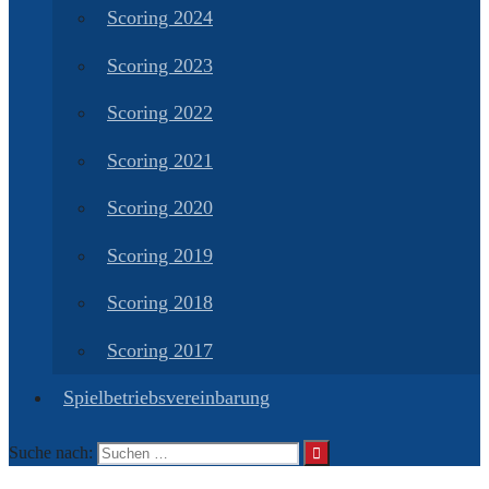
Scoring 2024
Scoring 2023
Scoring 2022
Scoring 2021
Scoring 2020
Scoring 2019
Scoring 2018
Scoring 2017
Spielbetriebsvereinbarung
Suche nach: