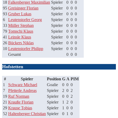
18
Falkenberger Maximilian
Spieler
0
0
0
95
Greisinger Florian
Spieler
0
0
0
93
Gruber Lukas
Spieler
0
0
0
6
Leutenstorfer Georg
Spieler
0
0
0
33
Müller Stephan
Spieler
0
0
0
79
Tomschi Klaus
Spieler
0
0
0
41
Leinsle Klaus
Spieler
0
0
0
26
Bückers Niklas
Spieler
0
0
0
10
Leutenstorfer Philipp
Spieler
0
0
0
Gesamt
0
0
0
Hofstetten
#
Spieler
Position
G
A
PIM
1
Schwarz Michael
Goalie
0
0
0
7
Pfetterle Andreas
Spieler
2
0
2
19
Ruf Norman
Spieler
0
0
2
21
Krauße Florian
Spieler
1
2
0
29
Krause Tobias
Spieler
1
0
0
52
Haltenberger Christian
Spieler
0
1
0