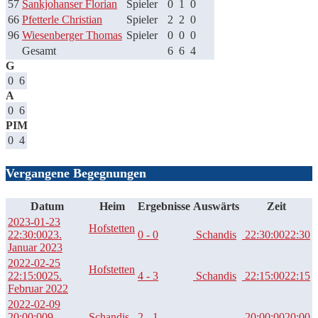
57
Sankjohanser Florian
Spieler
0
1
0
66
Pfetterle Christian
Spieler
2
2
0
96
Wiesenberger Thomas
Spieler
0
0
0
Gesamt
6
6
4
G
0
6
A
0
6
PIM
0
4
Vergangene Begegnungen
Datum
Heim
Ergebnisse
Auswärts
Zeit
2023-01-23
Hofstetten
22:30:00
23.
0 - 0
Schandis
22:30:00
22:30
Januar 2023
2022-02-25
Hofstetten
22:15:00
25.
4 - 3
Schandis
22:15:00
22:15
Februar 2022
2022-02-09
20:00:00
9.
Schandis
2 - 1
20:00:00
20:00