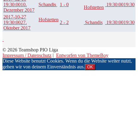
19:30:00
10.
Schandis
1 - 0
19:30:00
19:30
Hofstetten
Dezember 2017
2017-10-27
Hofstetten
19:30:00
27.
2 - 2
Schandis
19:30:00
19:30
Oktober 2017
© 2026 Teamshop PIO Liga
Impressum / Datenschutz
|
Entworfen von ThemeBoy
Diese Website benutzt Cookies. Wenn du die Website weiter nutzt,
gehen wir von deinem Einverständnis aus.
OK