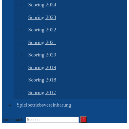
Scoring 2024
Scoring 2023
Scoring 2022
Scoring 2021
Scoring 2020
Scoring 2019
Scoring 2018
Scoring 2017
Spielbetriebsvereinbarung
Suche nach: