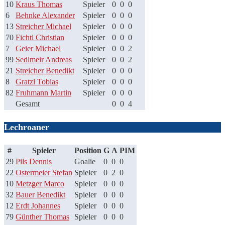
10
Kraus Thomas
Spieler
0
0
0
6
Behnke Alexander
Spieler
0
0
0
13
Streicher Michael
Spieler
0
0
0
70
Fichtl Christian
Spieler
0
0
0
7
Geier Michael
Spieler
0
0
2
99
Sedlmeir Andreas
Spieler
0
0
2
21
Streicher Benedikt
Spieler
0
0
0
8
Gratzl Tobias
Spieler
0
0
0
82
Fruhmann Martin
Spieler
0
0
0
Gesamt
0
0
4
Lechroaner
#
Spieler
Position
G
A
PIM
29
Pils Dennis
Goalie
0
0
0
22
Ostermeier Stefan
Spieler
0
2
0
10
Metzger Marco
Spieler
0
0
0
32
Bauer Benedikt
Spieler
0
0
0
12
Erdt Johannes
Spieler
0
0
0
79
Günther Thomas
Spieler
0
0
0