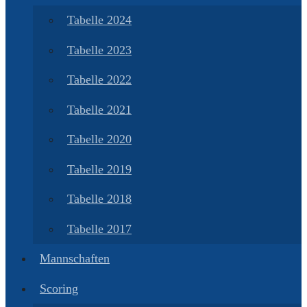
Tabelle 2024
Tabelle 2023
Tabelle 2022
Tabelle 2021
Tabelle 2020
Tabelle 2019
Tabelle 2018
Tabelle 2017
Mannschaften
Scoring