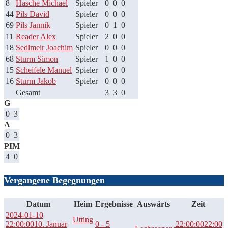
8
Hasche Michael
Spieler
0
0
0
44
Pils David
Spieler
0
0
0
69
Pils Jannik
Spieler
0
1
0
11
Reader Alex
Spieler
2
0
0
18
Sedlmeir Joachim
Spieler
0
0
0
68
Sturm Simon
Spieler
1
0
0
15
Scheifele Manuel
Spieler
0
0
0
16
Sturm Jakob
Spieler
0
0
0
Gesamt
3
3
0
G
0
3
A
0
3
PIM
4
0
Vergangene Begegnungen
Datum
Heim
Ergebnisse
Auswärts
Zeit
2024-01-10
Utting
22:00:00
10. Januar
0 - 5
22:00:00
22:00