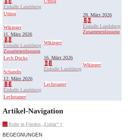
0
-
4
Utting
Eishalle Landsberg
Utting
28. März 2026
2
-
6
Eishalle Landsberg
Wikinger
Zusammenfassung
11. März 2026
5
-
0
Wikinger
Eishalle Landsberg
Zusammenfassung
16. März 2026
Lech Ducks
6
-
1
Wikinger
Eishalle Landsberg
Schandis
12. März 2026
1
-
3
Lechroaner
Eishalle Landsberg
Lechroaner
Artikel-Navigation
←
Ruhe in Frieden „Eisbär“ †
BEGEGNUNGEN