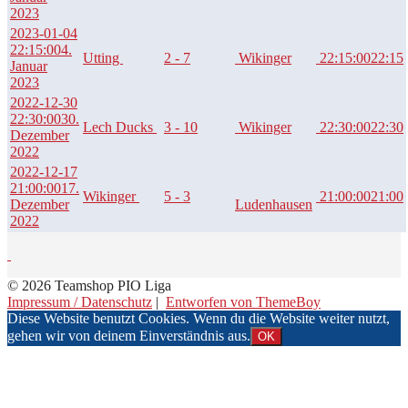
2023
2023-01-04
22:15:00
4.
Utting
2 - 7
Wikinger
22:15:00
22:15
Januar
2023
2022-12-30
22:30:00
30.
Lech Ducks
3 - 10
Wikinger
22:30:00
22:30
Dezember
2022
2022-12-17
21:00:00
17.
Wikinger
5 - 3
21:00:00
21:00
Dezember
Ludenhausen
2022
© 2026 Teamshop PIO Liga
Impressum / Datenschutz
|
Entworfen von ThemeBoy
Diese Website benutzt Cookies. Wenn du die Website weiter nutzt,
gehen wir von deinem Einverständnis aus.
OK