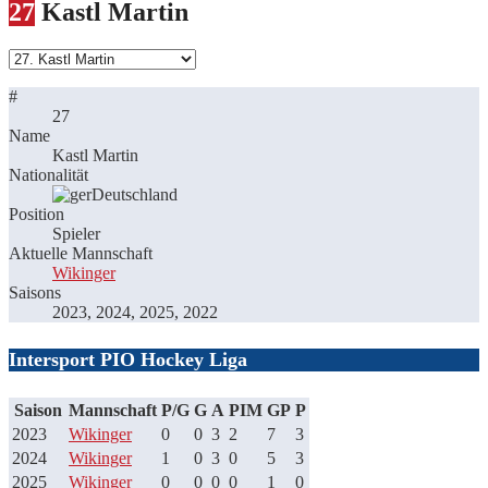
27
Kastl Martin
#
27
Name
Kastl Martin
Nationalität
Deutschland
Position
Spieler
Aktuelle Mannschaft
Wikinger
Saisons
2023, 2024, 2025, 2022
Intersport PIO Hockey Liga
Saison
Mannschaft
P/G
G
A
PIM
GP
P
2023
Wikinger
0
0
3
2
7
3
2024
Wikinger
1
0
3
0
5
3
2025
Wikinger
0
0
0
0
1
0