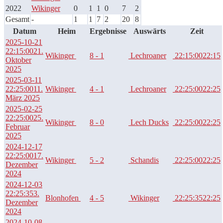
2022
Wikinger
0
1
1
0
7
2
Gesamt
-
1
1
7
2
20
8
Datum
Heim
Ergebnisse
Auswärts
Zeit
2025-10-21
22:15:00
21.
Wikinger
8 - 1
Lechroaner
22:15:00
22:15
Oktober
2025
2025-03-11
22:25:00
11.
Wikinger
4 - 1
Lechroaner
22:25:00
22:25
März 2025
2025-02-25
22:25:00
25.
Wikinger
8 - 0
Lech Ducks
22:25:00
22:25
Februar
2025
2024-12-17
22:25:00
17.
Wikinger
5 - 2
Schandis
22:25:00
22:25
Dezember
2024
2024-12-03
22:25:35
3.
Blonhofen
4 - 5
Wikinger
22:25:35
22:25
Dezember
2024
2024-10-08