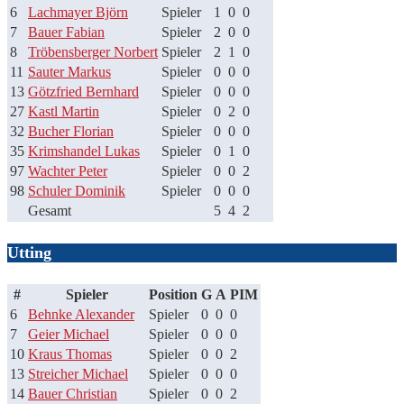
6
Lachmayer Björn
Spieler
1
0
0
7
Bauer Fabian
Spieler
2
0
0
8
Tröbensberger Norbert
Spieler
2
1
0
11
Sauter Markus
Spieler
0
0
0
13
Götzfried Bernhard
Spieler
0
0
0
27
Kastl Martin
Spieler
0
2
0
32
Bucher Florian
Spieler
0
0
0
35
Krimshandel Lukas
Spieler
0
1
0
97
Wachter Peter
Spieler
0
0
2
98
Schuler Dominik
Spieler
0
0
0
Gesamt
5
4
2
Utting
#
Spieler
Position
G
A
PIM
6
Behnke Alexander
Spieler
0
0
0
7
Geier Michael
Spieler
0
0
0
10
Kraus Thomas
Spieler
0
0
2
13
Streicher Michael
Spieler
0
0
0
14
Bauer Christian
Spieler
0
0
2