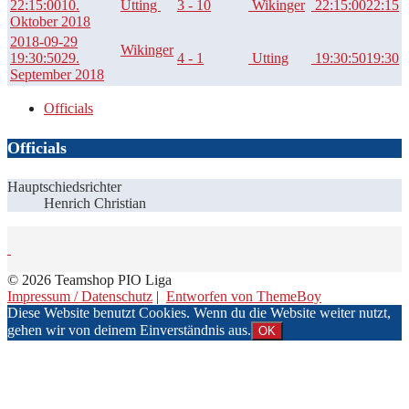
22:15:00
10.
Utting
3 - 10
Wikinger
22:15:00
22:15
Oktober 2018
2018-09-29
Wikinger
19:30:50
29.
4 - 1
Utting
19:30:50
19:30
September 2018
Officials
Officials
Hauptschiedsrichter
Henrich Christian
© 2026 Teamshop PIO Liga
Impressum / Datenschutz
|
Entworfen von ThemeBoy
Diese Website benutzt Cookies. Wenn du die Website weiter nutzt,
gehen wir von deinem Einverständnis aus.
OK